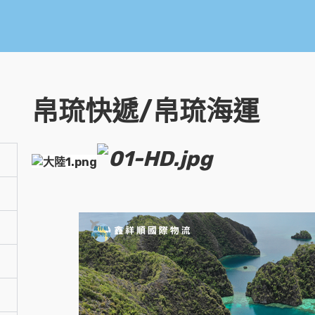
帛琉快遞/帛琉海運