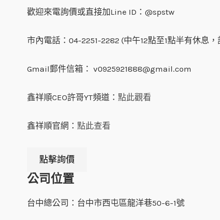
歡迎來電詢價或直接加Line ID：@spstw
市內電話：04-2251-2282 (中午12點至1點半有
Gmail郵件信箱： v0925921888@gmail.com
鑫祥順CEO許哥YT頻道：
點此觀看
鑫祥順官網：
點此查看
點擊詢價
公司位置
台中總公司：台中市西屯區龍洋巷50-6-1號