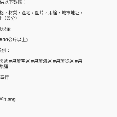
要提供以下數據：
格，材質，產地，圖片，用途，城市地址，
寸（公分）
地稅金
500公斤以上)
提供：
快遞 #帛琉空運 #帛琉海運 #帛琉貨運 #帛
琉集運
善奉行