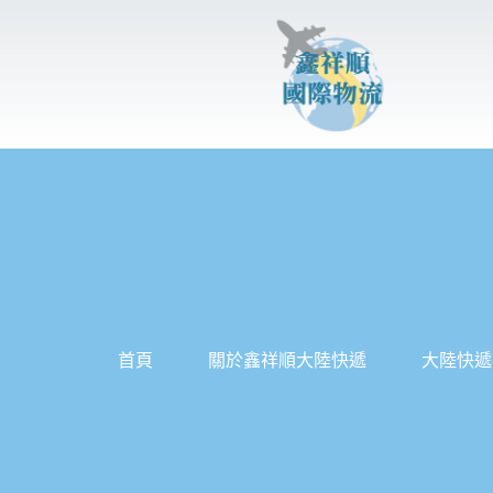
跳
至
主
要
內
容
首頁
關於鑫祥順大陸快遞
大陸快遞