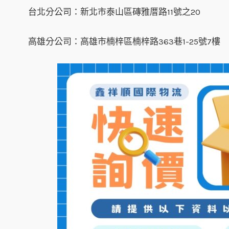
台北分公司：新北市泰山區磚雅厝路11號之20
高雄分公司：高雄市楠梓區楠梓路363巷1-25號7樓