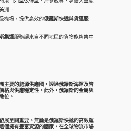
的港口如聖彼得堡、海參崴等，承擔大量能
美洲。
級機場，提供高效的
俄羅斯快遞
與
貨運服
斯集運
服務讓來自不同地區的貨物能夠集中
洲主要的能源供應國。透過
俄羅斯海運
及
管
價格與供應穩定性。此外，俄羅斯的金屬與
地位。
發展至關重要。無論是
俄羅斯快遞
的高效運
這個擁有豐富資源的國家，在全球物流市場