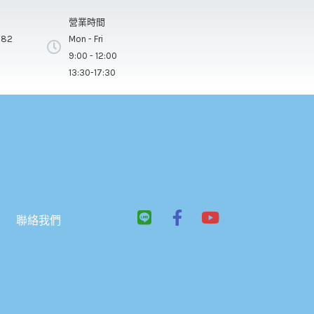
營業時間
282
Mon - Fri
9:00 - 12:00
13:30-17:30
L
F
Y
聯絡我們
i
a
o
n
c
u
e
e
t
b
u
o
b
o
e