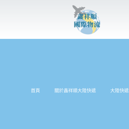
跳
至
主
要
內
容
首頁
關於鑫祥順大陸快遞
大陸快遞