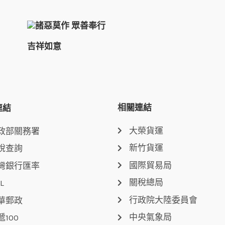
吉祥如意
相關連結
連結
大榮貨運
政部關務署
新竹貨運
稅查詢
國際貿易局
灣銀行匯率
關稅總局
L
行政院大陸委員會
華郵政
中央氣象局
遞100