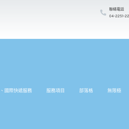
聯絡電話
04-2251-2
、國際快遞服務
服務項目
部落格
無限極