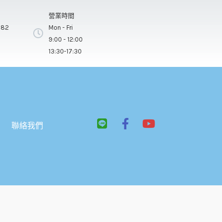
營業時間
282
Mon - Fri
9:00 - 12:00
13:30-17:30
L
F
Y
聯絡我們
i
a
o
n
c
u
e
e
t
b
u
o
b
o
e
k
-