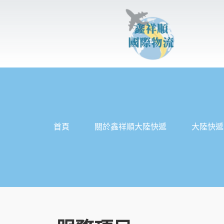
跳
至
主
要
內
容
首頁
關於鑫祥順大陸快遞
大陸快遞