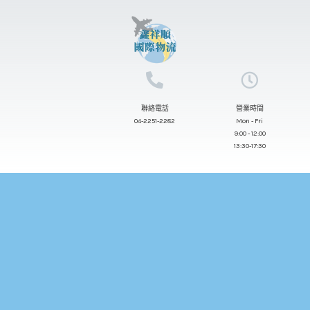
跳
至
主
要
內
聯絡電話
營業時間
容
04-2251-2282
Mon - Fri
9:00 - 12:00
13:30-17:30