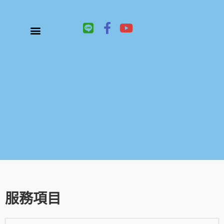
L
F
Y
i
a
o
n
c
u
關於鑫祥順大陸快遞
大陸快遞、國際快遞服務
服務項目
聯絡我們
e
e
t
b
u
o
b
o
e
k
-
f
服務項目