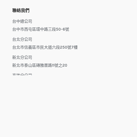
聯絡我們
台中總公司
台中市西屯區環中路三段50-6號
台北分公司
台北市信義區市民大道六段250號7樓
新北分公司
新北市泰山區磚雅厝路11號之20
高雄分公司
高雄市楠梓區楠梓路363巷1-25號7樓
電話：04-22512282(中午休息時間：12:00 - 13:30，請於下午
來電）
電子信箱：dys.tw@msa.hinet.net
L
F
Y