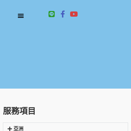
L
F
Y
i
a
o
n
c
u
關於鑫祥順大陸快遞
大陸快遞、國際快遞服務
服務項目
聯絡我們
e
e
t
b
u
o
b
o
e
k
-
f
服務項目
亞洲