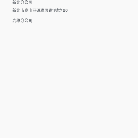
新北分公司
新北市泰山區磚雅厝路11號之20
高雄分公司
高雄市楠梓區楠梓路363巷1-25號7樓
電話：04-22512282(中午休息時間：12:00 - 13:30，請於下午
來電）
電子信箱：dys.tw@msa.hinet.net
L
F
Y
i
a
o
n
c
u
e
e
t
b
u
o
b
o
e
copyright © 2025 鑫祥順國際物流