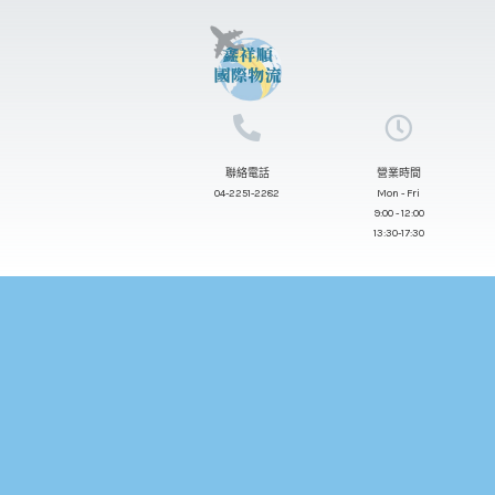
跳
至
主
要
內
聯絡電話
營業時間
容
04-2251-2282
Mon - Fri
9:00 - 12:00
13:30-17:30