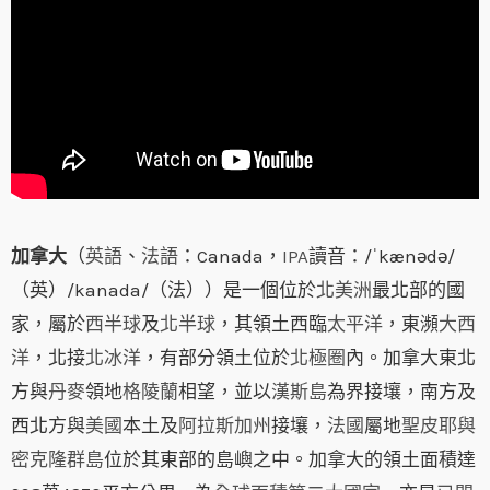
加拿大
（
英語
、
法語
：Canada，
IPA
讀音：
/ˈkænədə/
（英）
/kanada/
（法））是一個位於
北美洲
最北部的國
家，屬於
西半球
及
北半球
，其領土西臨
太平洋
，東瀕
大西
洋
，北接
北冰洋
，有部分領土位於
北極圈
內。加拿大東北
方與
丹麥
領地
格陵蘭
相望，並以
漢斯島
為界接壤，南方及
西北方與
美國
本土及
阿拉斯加州
接壤，
法國
屬地
聖皮耶與
密克隆群島
位於其東部的島嶼之中。加拿大的領土面積達