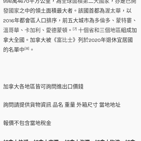
998萬4670平方公里，為
全球面積第二大國家
，亦是
已開
發國家
之中的領土面積最大者。該國首都為
渥太華
，以
2016年都會區人口排序，前五大城市為
多倫多
、
蒙特婁
、
[7]
溫哥華
、
卡加利
、
愛德蒙頓
。
十個省和三個地區
組成加
拿大全國。加拿大被《
富比士
》列於2020年退休宜居國
[8]
的名單中
。
加拿大各地區皆可詢問進出口價錢
詢問請提供貨物資訊 品名 重量 外箱尺寸 當地地址
報價不包含當地稅金