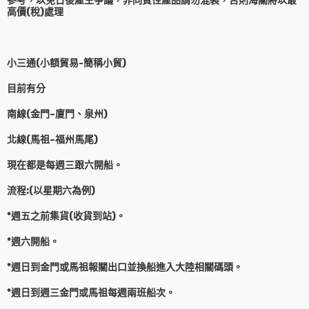
參考，以免日後產生爭議，非同質性產品請勿混裝，否則海關將以最
高價(稅)處理
小三通(小額貿易-簡稱小貿)
目前有分
南線(金門–廈門、泉州)
北線(馬祖–福州馬尾)
現在都是每週三跟六開船。
流程:(以星期六為例)
*週五之前集貨(收貨到站)。
*週六開船。
*週日到金門或馬祖報關出口並換船進入大陸相關碼頭。
*週日到週三金門或馬祖每週兩班船次。