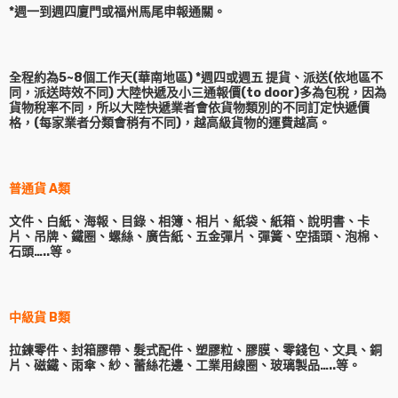
*週一到週四廈門或福州馬尾申報通關。
全程約為5~8個工作天(華南地區) *週四或週五 提貨、派送(依地區不
同，派送時效不同) 大陸快遞及小三通報價(to door)多為包稅，因為
貨物稅率不同，所以大陸快遞業者會依貨物類別的不同訂定快遞價
格，(每家業者分類會稍有不同)，越高級貨物的運費越高。
普通貨 A類
文件、白紙、海報、目錄、相簿、相片、紙袋、紙箱、說明書、卡
片、吊牌、鐵圈、螺絲、廣告紙、五金彈片、彈簧、空插頭、泡棉、
石頭…..等。
中級貨 B類
拉鍊零件、封箱膠帶、髮式配件、塑膠粒、膠膜、零錢包、文具、銅
片、磁鐵、雨傘、紗、蕾絲花邊、工業用線圈、玻璃製品…..等。