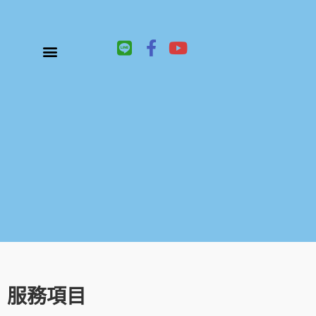
L
F
Y
i
a
o
n
c
u
關於鑫祥順大陸快遞
大陸快遞、國際快遞服務
服務項目
聯絡我們
e
e
t
b
u
o
b
o
e
k
-
f
服務項目