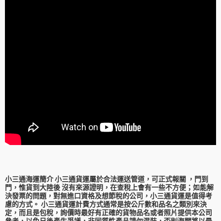
小三通海運簡介 小三通貨運屬於合法運送管道，可正式報關 ，門到
門，惟貨到大陸後 沒有來源證明，在查稅上會有一些不方便；如能解
決發票的問題，對無進口資格及想節稅的公司，小三通貨運是值得考
慮的方式。 小三通貨運計費方式通常是按公斤數和品名之類別來決
定，而且是包稅，詢價時最好有正確的貨物品名或者照片提供本公司