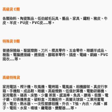
高級貨 C類
各類染料、陶瓷製品、低伯絨毛玩具、藝品、家具、鐵粉、豬皮、牛
皮、羊皮、PU皮、PVC皮……等。
特殊貨 D類
普通保險絲、聖誕燈飾、刀片、模具零件、五金零件、眼鏡半成品、
樹脂、電腦連接線、連接座、腳踏車零件、插座、電線、銅線、PVC
雨衣……等。
高級特殊貨
家用電話、榨汁機、吹風機、電烤箱、電風扇、相機腳架、真皮行李
箱、手機殼、成品鞋、眼鏡、高級燈飾、低值計算機、電動研磨機、
家用電表、碼表、床墊、少量 茶葉、感溫棒、魚具、膠捲、假髮、電
子鎖、印表機黑盒、碳粉盒、耳機配件、高爾夫球袋、工業用蓄電
池、電池、熱水器、一次性塑膠相機、外衣、T恤、內衣、 內褲、褲
子、電阻、水泵、噴槍、繼電器、變壓器……等。