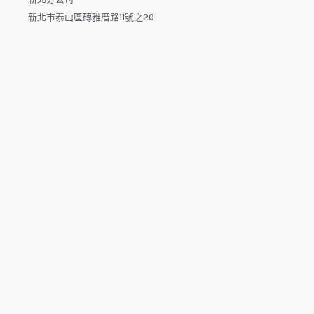
新北市泰山區磚雅厝路11號之20
高雄分公司
高雄市楠梓區楠梓路363巷1-25號7樓
電話：04-22512282(中午休息時間：12:00 - 13:30，請於下午
來電）
電子信箱：dys.tw@msa.hinet.net
L
F
Y
i
a
o
n
c
u
e
e
t
b
u
o
b
o
e
copyright © 2025 鑫祥順國際物流