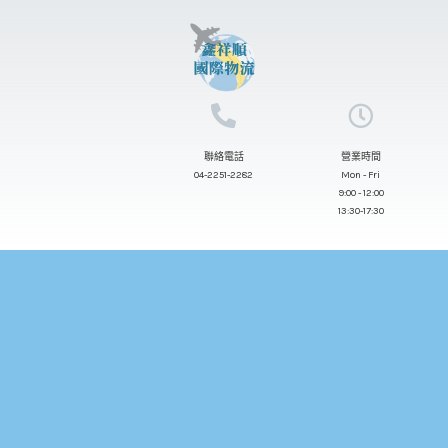
跳
至
主
要
內
聯絡電話
營業時間
容
04-2251-2282
Mon - Fri
9:00 - 12:00
13:30-17:30