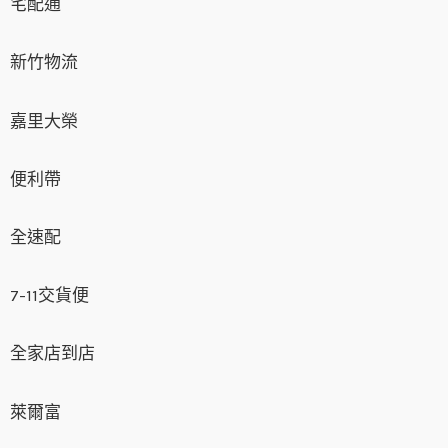
宅配通
新竹物流
嘉里大榮
便利帶
全速配
7-11交貨便
全家店到店
萊爾富