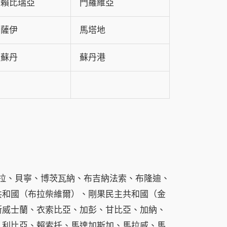
賴比瑞亞
門羅維亞
薩伊
馬塔地
蘇丹
蘇丹港
拉、貝寧、博茨瓦納、布吉納法索、布隆迪、
共和國（布拉柴維爾）、剛果民主共和國（金
斯威士蘭、衣索比亞、加彭、甘比亞、加納、
、利比亞、賴索托、馬達加斯加、馬拉威、馬