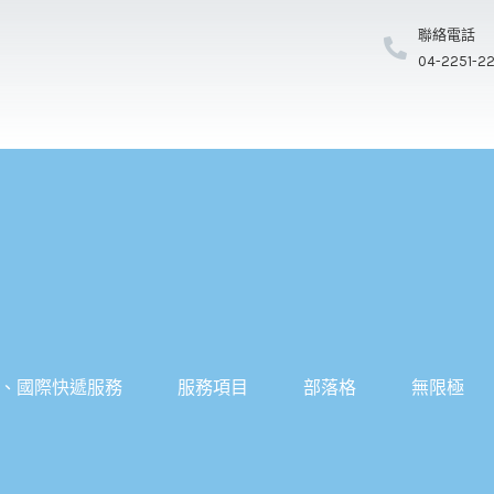
聯絡電話
04-2251-2
、國際快遞服務
服務項目
部落格
無限極