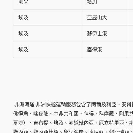
剛果
塔加
埃及
亞歷山大
埃及
蘇伊士港
埃及
塞得港
非洲海運 非洲快遞運輸服務包含了阿爾及利亞、安哥
佛得角、喀麥隆、中非共和國、乍得、科摩羅、剛果
夏沙）、吉布提、埃及、赤道幾內亞、厄立特里亞、
幾內亞、幾內亞比紹、象牙海岸、肯尼亞、賴比瑞亞