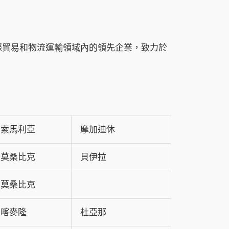
際貿易和物流運輸領域內的領先企業，致力於
索馬利亞
摩加迪休
莫桑比克
貝伊拉
莫桑比克
喀麥隆
杜亞那