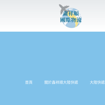
跳
至
主
要
內
容
首頁
關於鑫祥順大陸快遞
大陸快遞