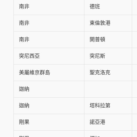
南非
德班
南非
東倫敦港
南非
開普頓
突尼西亞
突尼斯
美屬維京群島
聖克洛克
迦納
迦納
塔科拉第
剛果
諾亞港