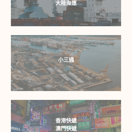
大陸海運
寄送項目：衣服寄大陸，化妝品寄大陸，面膜寄
大陸，奶粉寄大陸，保健品寄大陸, 高粱酒寄大
小三通
陸, 經書寄大陸，藥品寄大陸，私人行李等
貨運計費方式是按公斤數和品名之類別來決定，
並且是包稅，詢價時要有正確的貨物品名或者照
香港快遞
片提供本公司參考，非同質性產品請勿混裝。
澳門快遞