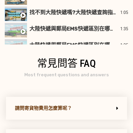
1:05
找不到大陸快遞嗎?大陸快遞查詢指南：快速追蹤您的包裹！《鑫祥順CEO許哥》
1:35
大陸快遞與郵局EMS快遞區別在哪裡呢？上集 │一分鐘解說給你聽！《鑫祥順CEO許哥》
1:35
大陸快遞與郵局EMS快遞區別在哪裡呢？下集 │一分鐘解說給你聽！《鑫祥順CEO許哥》
常見問答 FAQ
1:43
大陸快遞兩岸物流運輸服務 - 大陸海運與海運快遞(海特快) 差異篇 《鑫祥順CEO許哥》
Most frequent questions and answers
1:26
台灣寄大陸快遞有哪些注意事項？ 食品可以寄大陸嗎？ 名牌包包可以寄大陸嗎？ 一次報你知！《鑫祥順CEO許哥》
1:59
台灣寄大陸快遞｜什麼是海運快遞？優點有哪些？ 產品分類哪幾類？ 兩分鐘報你知！《鑫祥順CEO許哥》
請問寄貨物費用怎麼算呢？
1:34
大陸到台灣海運流程是如何呢？有哪些注意事項？《鑫祥順CEO許哥》
1:40
什麼是跨境電商？有什麼優點嗎？ 一分鐘快速了解！《鑫祥順CEO許哥》