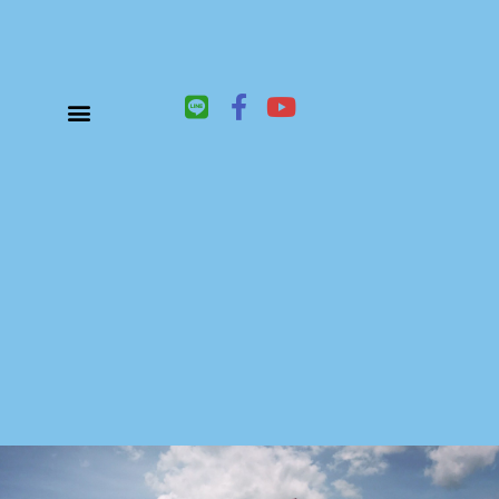
L
F
Y
i
a
o
n
c
u
關於鑫祥順大陸快遞
大陸快遞、國際快遞服務
服務項目
聯絡我們
e
e
t
b
u
o
b
o
e
k
-
f