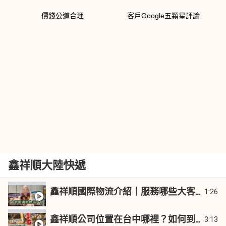
價錢公道合理
客戶Google五顆星評論
鑫祥順大陸快遞
47 Videos
1:26
鑫祥順國際物流介紹｜服務哪些大客戶？服務內容只有大陸快遞嗎？如何聯絡我？《鑫祥順CEO許哥》
3:13
鑫祥順公司位置在台中哪裡？如何到公司？CEO許哥帶你開車實地走一回！《鑫祥順CEO許哥》