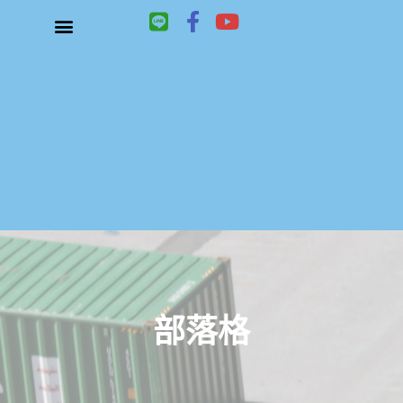
L
F
Y
i
a
o
n
c
u
關於鑫祥順大陸快遞
大陸快遞、國際快遞服務
服務項目
聯絡我們
e
e
t
b
u
o
b
o
e
k
-
f
部落格