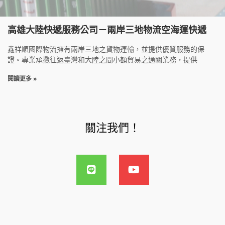
高雄大陸快遞服務公司－兩岸三地物流空海運快遞
鑫祥順國際物流擁有兩岸三地之貨物運輸，並提供優質服務的保
證。專業承攬往返臺灣和大陸之間小額貿易之通關業務，提供
閱讀更多 »
關注我們！
L
Y
i
o
n
u
e
t
u
b
e