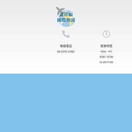
跳
至
主
要
內
聯絡電話
營業時間
容
04-2251-2282
Mon - Fri
9:00 - 12:00
13:30-17:30