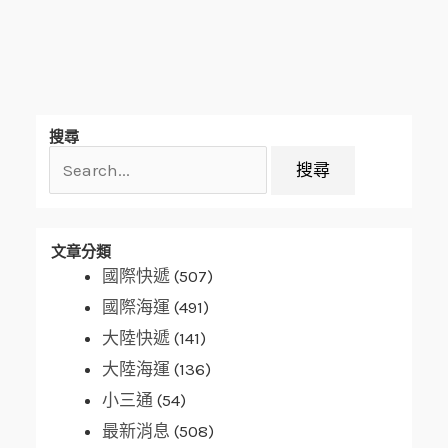
搜
搜尋
尋
關
鍵
字:
文章分類
國際快遞
(507)
國際海運
(491)
大陸快遞
(141)
大陸海運
(136)
小三通
(54)
最新消息
(508)