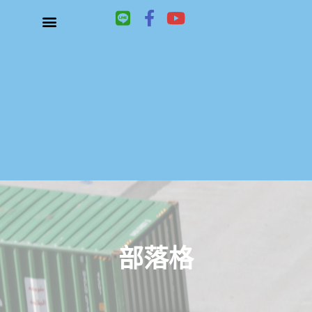
L
F
Y
i
a
o
n
c
u
關於鑫祥順大陸快遞
大陸快遞、國際快遞服務
服務項目
聯絡我們
e
e
t
b
u
o
b
o
e
k
-
f
部落格