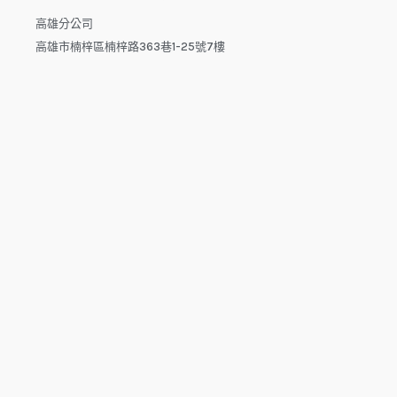
高雄分公司
高雄市楠梓區楠梓路363巷1-25號7樓
電話：04-22512282(中午休息時間：12:00 - 13:30，請於下午
來電）
電子信箱：dys.tw@msa.hinet.net
L
F
Y
i
a
o
n
c
u
e
e
t
b
u
o
b
o
e
copyright © 2025 鑫祥順國際物流
k