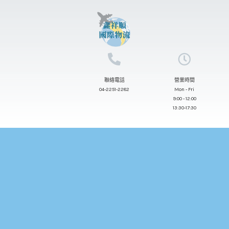
跳
至
主
要
內
聯絡電話
營業時間
容
04-2251-2282
Mon - Fri
9:00 - 12:00
13:30-17:30