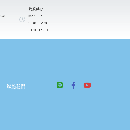
營業時間
282
Mon - Fri
9:00 - 12:00
13:30-17:30
L
F
Y
聯絡我們
i
a
o
n
c
u
e
e
t
b
u
o
b
o
e