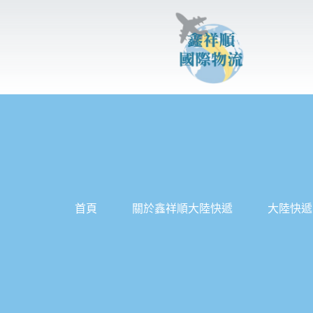
跳
至
主
要
內
容
首頁
關於鑫祥順大陸快遞
大陸快遞