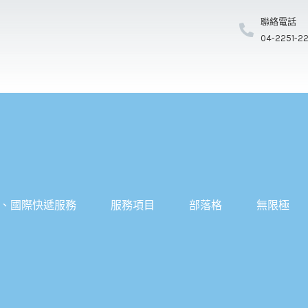
聯絡電話
04-2251-2
、國際快遞服務
服務項目
部落格
無限極