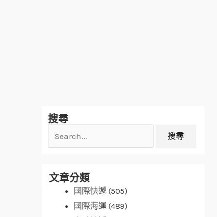
搜
搜尋
尋
關
鍵
字:
文章分類
國際快遞
(505)
國際海運
(489)