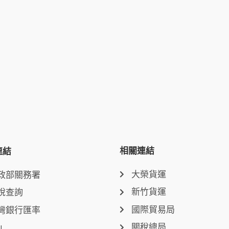
相關連結
連結
大榮貨運
政部關務署
新竹貨運
稅查詢
國際貿易局
灣銀行匯率
關稅總局
L