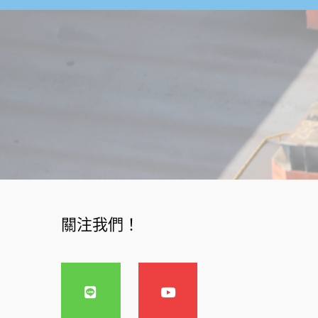
k
-
f
關注我們！
L
Y
i
o
n
u
e
t
u