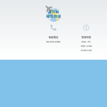
跳
至
主
要
內
聯絡電話
營業時間
容
04-2251-2282
Mon - Fri
9:00 - 12:00
13:30-17:30