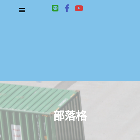
L
F
Y
i
a
o
n
c
u
關於鑫祥順大陸快遞
大陸快遞、國際快遞服務
服務項目
聯絡我們
e
e
t
b
u
o
b
o
e
k
-
f
部落格