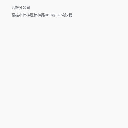
高雄分公司
高雄市楠梓區楠梓路363巷1-25號7樓
電話：04-22512282(中午休息時間：12:00 - 13:30，請於下午
來電）
電子信箱：dys.tw@msa.hinet.net
L
F
Y
i
a
o
n
c
u
e
e
t
b
u
o
b
o
e
copyright © 2025 鑫祥順國際物流
k