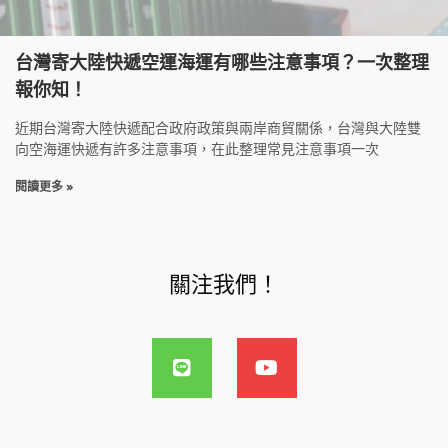
台灣寄大陸快遞空運海運有哪些注意事項？一次整理
報你知！
近期台灣寄大陸快遞配合政府政策與兩岸商貿關係，台灣與大陸雙
向空海運快遞有許多注意事項，在此整理常見注意事項一次
閱讀更多 »
關注我們！
L
Y
i
o
n
u
e
t
u
b
e