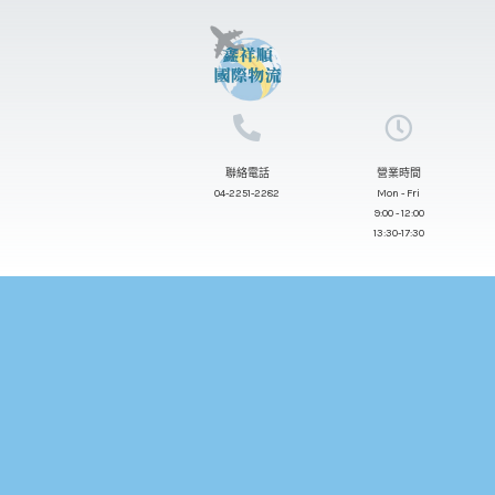
跳
至
主
要
內
聯絡電話
營業時間
容
04-2251-2282
Mon - Fri
9:00 - 12:00
13:30-17:30