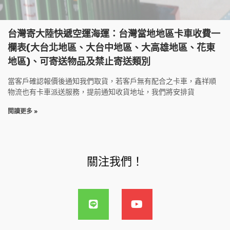
台灣寄大陸快遞空運海運：台灣當地地區卡車收費一
欄表(大台北地區、大台中地區、大高雄地區、花東
地區)、可寄送物品及禁止寄送類別
當客戶確認報價後通知我們取貨，若客戶無有配合之卡車，鑫祥順
物流也有卡車派送服務，提前通知收貨地址，我們將安排貨
閱讀更多 »
關注我們！
L
Y
i
o
n
u
e
t
u