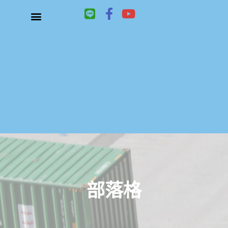
L
F
Y
i
a
o
n
c
u
關於鑫祥順大陸快遞
大陸快遞、國際快遞服務
服務項目
聯絡我們
e
e
t
b
u
o
b
o
e
k
-
f
部落格