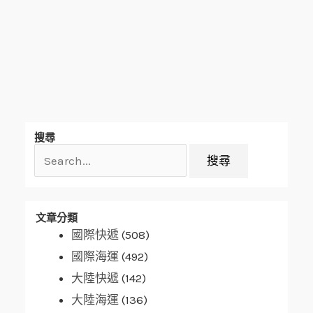
搜
搜尋
尋
關
鍵
字:
文章分類
國際快遞
(508)
國際海運
(492)
大陸快遞
(142)
大陸海運
(136)