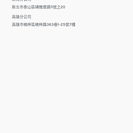
新北市泰山區磚雅厝路11號之20
高雄分公司
高雄市楠梓區楠梓路363巷1-25號7樓
電話：04-22512282(中午休息時間：12:00 - 13:30，請於下午
來電）
電子信箱：dys.tw@msa.hinet.net
L
F
Y
i
a
o
n
c
u
e
e
t
b
u
o
b
o
e
copyright © 2025 鑫祥順國際物流