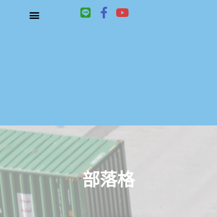
L
F
Y
i
a
o
n
c
u
關於鑫祥順大陸快遞
大陸快遞、國際快遞服務
服務項目
聯絡我們
e
e
t
b
u
o
b
o
e
k
-
f
部落格