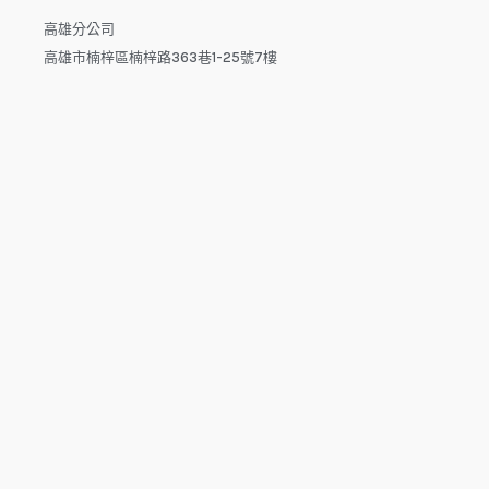
高雄分公司
高雄市楠梓區楠梓路363巷1-25號7樓
電話：04-22512282(中午休息時間：12:00 - 13:30，請於下午
來電）
電子信箱：dys.tw@msa.hinet.net
L
F
Y
i
a
o
n
c
u
e
e
t
b
u
o
b
o
e
copyright © 2025 鑫祥順國際物流
k