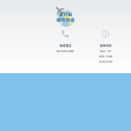
跳
至
主
要
內
聯絡電話
營業時間
容
04-2251-2282
Mon - Fri
9:00 - 12:00
13:30-17:30