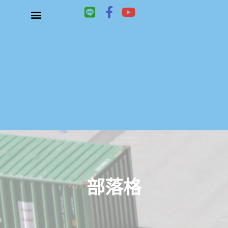
L
F
Y
i
a
o
n
c
u
關於鑫祥順大陸快遞
大陸快遞、國際快遞服務
服務項目
聯絡我們
e
e
t
b
u
o
b
o
e
k
-
f
部落格