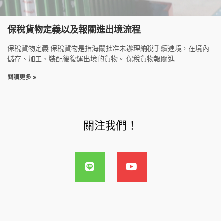
保稅貨物定義以及報關進出境流程
保稅貨物定義 保稅貨物是指海關批准未辦理納稅手續進境，在境內
儲存、加工、裝配後復運出境的貨物。 保稅貨物報關進
閱讀更多 »
關注我們！
L
Y
i
o
n
u
e
t
u
b
e