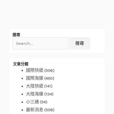
搜
搜尋
尋
關
鍵
字:
文章分類
國際快遞
(506)
國際海運
(490)
大陸快遞
(141)
大陸海運
(134)
小三通
(54)
最新消息
(508)