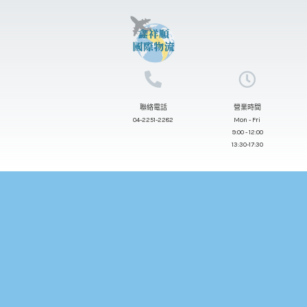
跳
至
主
要
內
聯絡電話
營業時間
容
04-2251-2282
Mon - Fri
9:00 - 12:00
13:30-17:30