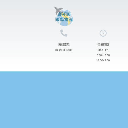
跳
至
主
要
內
聯絡電話
營業時間
容
04-2251-2282
Mon - Fri
9:00 - 12:00
13:30-17:30