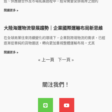
造、供應鏈合作及市場拓展過程中，經常需要安排兩岸之間的
閱讀更多 »
大陸海運物流發展趨勢｜企業國際運輸布局新思維
在全球商業往來持續變化的環境下，企業對跨境物流的需求，已經
逐漸從單純的貨物運送，轉向更加重視整體運輸布局。尤其
閱讀更多 »
« 上一頁
下一頁 »
關注我們！
L
Y
i
o
n
u
e
t