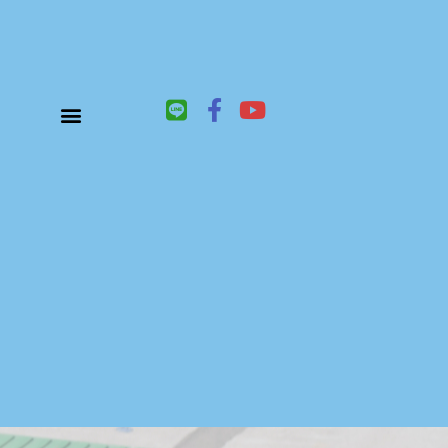
L
F
Y
i
a
o
n
c
u
關於鑫祥順大陸快遞
大陸快遞、國際快遞服務
服務項目
聯絡我們
e
e
t
b
u
o
b
o
e
k
-
f