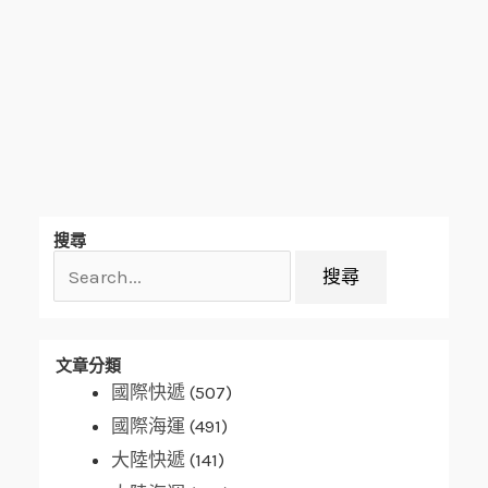
搜
搜尋
尋
關
鍵
字:
文章分類
國際快遞
(507)
國際海運
(491)
大陸快遞
(141)