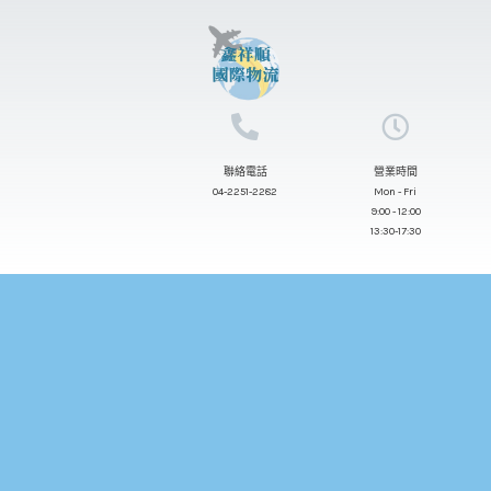
跳
至
主
要
內
聯絡電話
營業時間
容
04-2251-2282
Mon - Fri
9:00 - 12:00
13:30-17:30