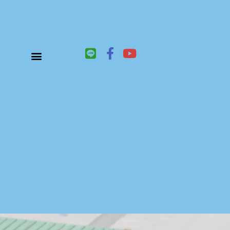
L
F
Y
i
a
o
n
c
u
關於鑫祥順大陸快遞
大陸快遞、國際快遞服務
服務項目
聯絡我們
e
e
t
b
u
o
b
o
e
k
-
f