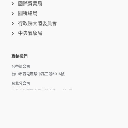
國際貿易局
關稅總局
行政院大陸委員會
中央氣象局
聯絡我們
台中總公司
台中市西屯區環中路三段50-6號
台北分公司
台北市信義區市民大道六段250號7樓
新北分公司
新北市泰山區磚雅厝路11號之20
高雄分公司
高雄市楠梓區楠梓路363巷1-25號7樓