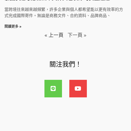
當跨境往來越來越頻繁，許多企業與個人都希望能以更有效率的方
式完成國際寄件。無論是商務文件、合約資料、品牌商品、
閱讀更多 »
« 上一頁
下一頁 »
關注我們！
L
Y
i
o
n
u
e
t
u
b
e