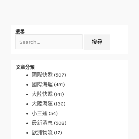
搜
搜尋
尋
關
鍵
字:
文章分類
國際快遞
(507)
國際海運
(491)
大陸快遞
(141)
大陸海運
(136)
小三通
(54)
最新消息
(508)
歐洲物流
(17)