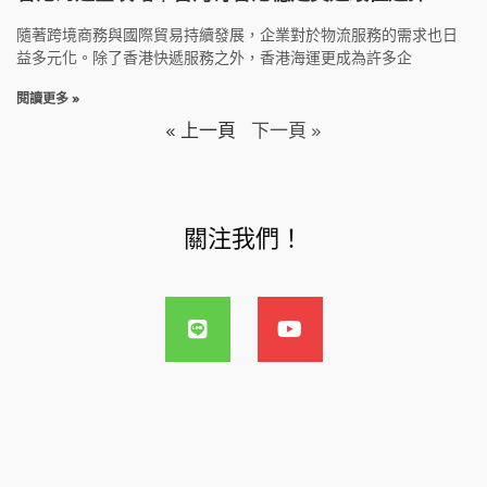
隨著跨境商務與國際貿易持續發展，企業對於物流服務的需求也日
益多元化。除了香港快遞服務之外，香港海運更成為許多企
閱讀更多 »
« 上一頁
下一頁 »
關注我們！
L
Y
i
o
n
u
e
t
u
b
e