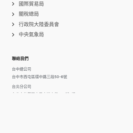
國際貿易局
關稅總局
行政院大陸委員會
中央氣象局
聯絡我們
台中總公司
台中市西屯區環中路三段50-6號
台北分公司
台北市信義區市民大道六段250號7樓
新北分公司
新北市泰山區磚雅厝路11號之20
高雄分公司
高雄市楠梓區楠梓路363巷1-25號7樓