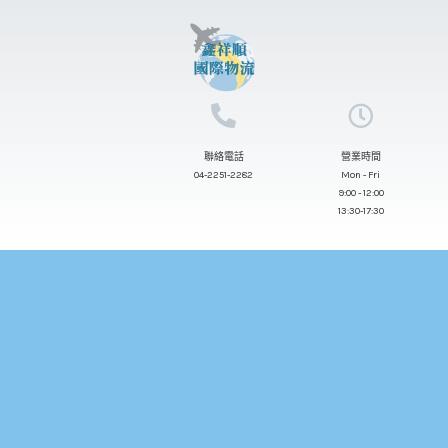
跳
至
主
要
內
聯絡電話
營業時間
容
04-2251-2282
Mon - Fri
9:00 - 12:00
13:30-17:30