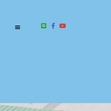
L
F
Y
i
a
o
n
c
u
關於鑫祥順大陸快遞
大陸快遞、國際快遞服務
服務項目
聯絡我們
e
e
t
b
u
o
b
o
e
k
-
f