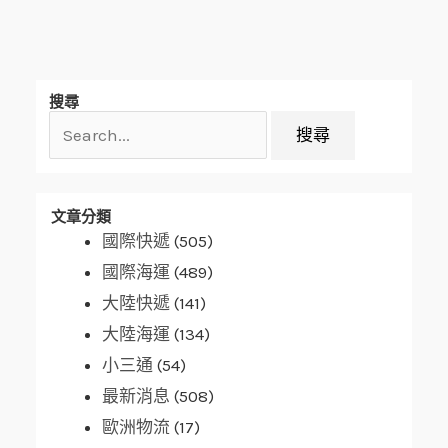
搜
搜尋
尋
關
鍵
字:
文章分類
國際快遞
(505)
國際海運
(489)
大陸快遞
(141)
大陸海運
(134)
小三通
(54)
最新消息
(508)
歐洲物流
(17)