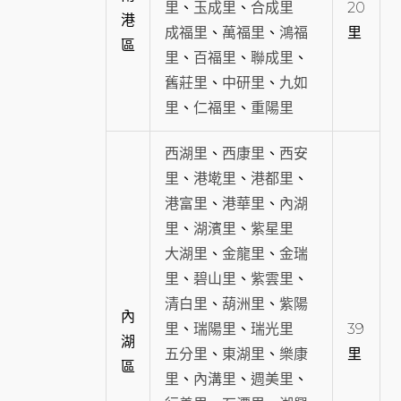
里
、
玉成里
、
合成里
20
港
成福里
、
萬福里
、
鴻福
里
區
里
、
百福里
、
聯成里
、
舊莊里
、
中研里
、
九如
里
、
仁福里
、
重陽里
西湖里
、
西康里
、
西安
里
、
港墘里
、
港都里
、
港富里
、
港華里
、
內湖
里
、
湖濱里
、
紫星里
大湖里
、
金龍里
、
金瑞
里
、
碧山里
、
紫雲里
、
清白里
、
葫洲里
、
紫陽
內
里
、
瑞陽里
、
瑞光里
39
湖
五分里
、
東湖里
、
樂康
里
區
里
、
內溝里
、
週美里
、