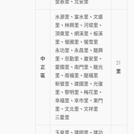
金泰里
、
北安里
水源里
、
富水里
、
文盛
里
、
林興里
、
河堤里
、
頂東里
、
網溪里
、
板溪
里
、
螢圃里
、
螢雪里
永功里
、
永昌里
、
龍興
中
里
、
忠勤里
、
廈安里
、
31
正
愛國里
、
南門里
、
龍光
里
區
里
、
南福里
、
龍福里
新營里
、
建國里
、
光復
里
、
黎明里
、
梅花里
、
幸福里
、
幸市里
、
東門
里
、
文北里
、
文祥里
三愛里
玉泉里
、
建明里
、
建功