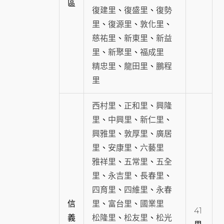
區
復建里
、
復盛里
、
復勢
里
、
復源里
、
敦化里
、
慈祐里
、
新東里
、
新益
里
、
新聚里
、
福成里
精忠里
、
龍田里
、
鵬程
里
西村里
、
正和里
、
興隆
里
、
中興里
、
新仁里
、
興雅里
、
敦厚里
、
廣居
里
、
安康里
、
六藝里
雅祥里
、
五常里
、
五全
里
、
永吉里
、
長春里
、
四育里
、
四維里
、
永春
信
里
、
富台里
、
國業里
41
義
松隆里
、
松友里
、
松光