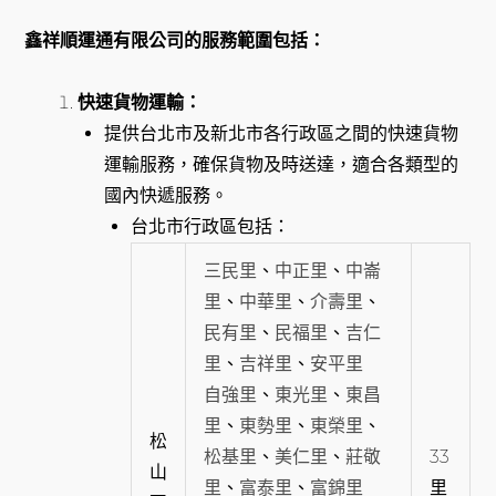
鑫祥順運通有限公司的服務範圍包括：
快速貨物運輸：
提供台北市及新北市各行政區之間的快速貨物
運輸服務，確保貨物及時送達，適合各類型的
國內快遞服務。
台北市行政區包括：
三民里
、
中正里
、
中崙
里
、
中華里
、
介壽里
、
民有里
、
民福里
、
吉仁
里
、
吉祥里
、
安平里
自強里
、
東光里
、
東昌
里
、
東勢里
、
東榮里
、
松
松基里
、
美仁里
、
莊敬
33
山
里
、
富泰里
、
富錦里
里