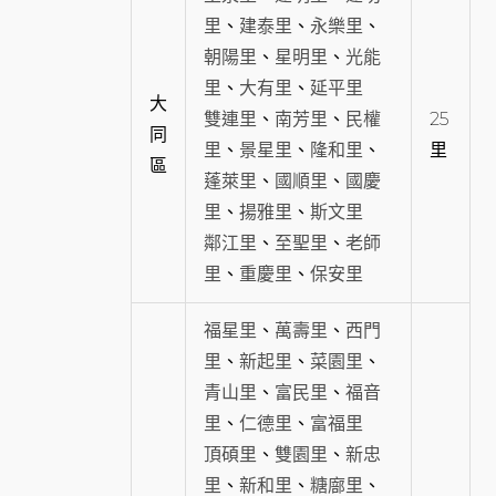
里
、
建泰里
、
永樂里
、
朝陽里
、
星明里
、
光能
里
、
大有里
、
延平里
大
雙連里
、
南芳里
、
民權
25
同
里
、
景星里
、
隆和里
、
里
區
蓬萊里
、
國順里
、
國慶
里
、
揚雅里
、
斯文里
鄰江里
、
至聖里
、
老師
里
、
重慶里
、
保安里
福星里
、
萬壽里
、
西門
里
、
新起里
、
菜園里
、
青山里
、
富民里
、
福音
里
、
仁德里
、
富福里
頂碩里
、
雙園里
、
新忠
里
、
新和里
、
糖廍里
、