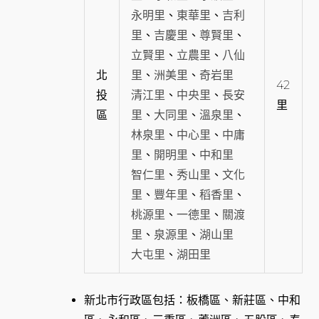
永明里
、
東華里
、
吉利
里
、
吉慶里
、
尊賢里
、
立賢里
、
立農里
、
八仙
北
里
、
洲美里
、
奇岩里
42
投
清江里
、
中央里
、
長安
里
區
里
、
大同里
、
溫泉里
、
林泉里
、
中心里
、
中庸
里
、
開明里
、
中和里
智仁里
、
秀山里
、
文化
里
、
豐年里
、
稻香里
、
桃源里
、
一德里
、
關渡
里
、
泉源里
、
湖山里
大屯里
、
湖田里
新北市行政區包括：板橋區、新莊區、中和