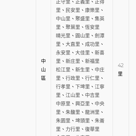
正守里
、
正義里
、
正得
里
、
民安里
、
康樂里
、
中山里
、
聚盛里
、
集英
里
、
聚葉里
、
恆安里
晴光里
、
圓山里
、
劍潭
里
、
大直里
、
成功里
、
永安里
、
大佳里
、
新喜
中
里
、
新庄里
、
新福里
42
山
松江里
、
新生里
、
中庄
里
區
里
、
行政里
、
行仁里
、
行孝里
、
下埤里
、
江寧
里
、
江山里
、
中吉里
中原里
、
興亞里
、
中央
里
、
朱馥里
、
龍洲里
、
朱園里
、
埤頭里
、
朱崙
里
、
力行里
、
復華里