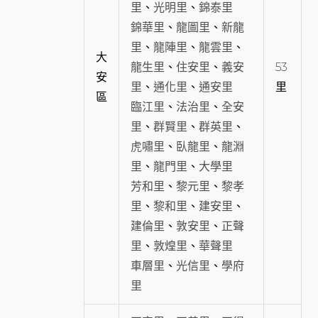
里
、
光明里
、
錦泰里
錦華里
、
龍圖里
、
新龍
里
、
龍陣里
、
龍雲里
、
大
龍生里
、
住安里
、
義安
53
安
里
、
通化里
、
通安里
里
區
臨江里
、
法治里
、
全安
里
、
群賢里
、
群英里
、
虎嘯里
、
臥龍里
、
龍淵
里
、
龍門里
、
大學里
芳和里
、
黎元里
、
黎孝
里
、
黎和里
、
建安里
、
建倫里
、
敦安里
、
正聲
里
、
敦煌里
、
華聲里
車層里
、
光信里
、
學府
里