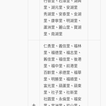
行善里
、
石潭里
、
湖興
里
、
湖元里
、
安湖里
秀湖里
、
安泰里
、
金湖
里
、
康寧里
、
明湖里
、
蘆洲里
、
麗山里
、
寶湖
里
、
南湖里
仁勇里
、
義信里
、
福林
里
、
福德里
、
福志里
、
舊佳里
、
福佳里
、
後港
里
、
福中里
、
前港里
百齡里
、
承德里
、
福華
里
、
明勝里
、
福順里
、
富光里
、
葫蘆里
、
葫東
里
、
社子里
、
社新里
社園里
、
永倫里
、
福安
士
里
、
富洲里
、
岩山里
、