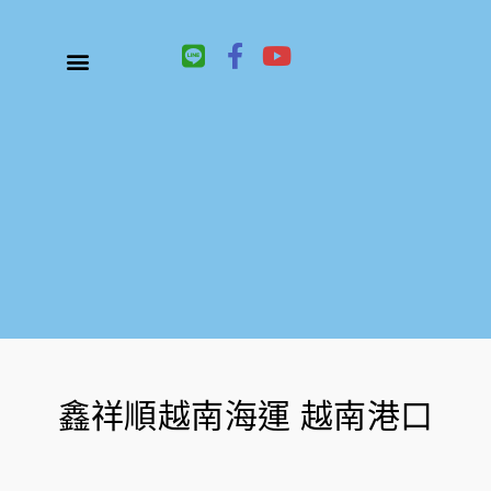
L
F
Y
i
a
o
n
c
u
關於鑫祥順大陸快遞
大陸快遞、國際快遞服務
服務項目
聯絡我們
e
e
t
b
u
o
b
o
e
k
-
f
鑫祥順越南海運 越南港口