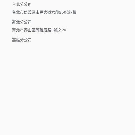
台北分公司
台北市信義區市民大道六段250號7樓
新北分公司
新北市泰山區磚雅厝路11號之20
高雄分公司
高雄市楠梓區楠梓路363巷1-25號7樓
電話：04-22512282(中午休息時間：12:00 - 13:30，請於下午
來電）
電子信箱：dys.tw@msa.hinet.net
L
F
Y
i
a
o
n
c
u
e
e
t
b
u