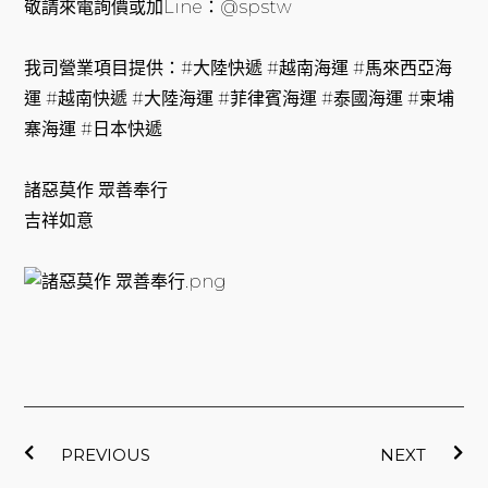
敬請來電詢價或加Line：@spstw
我司營業項目提供：#大陸快遞 #越南海運 #馬來西亞海
運 #越南快遞 #大陸海運 #菲律賓海運 #泰國海運 #柬埔
寨海運 #日本快遞
諸惡莫作 眾善奉行
吉祥如意
上一頁
下
PREVIOUS
NEXT