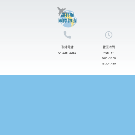
跳
至
主
要
內
聯絡電話
營業時間
容
04-2251-2282
Mon - Fri
9:00 - 12:00
13:30-17:30