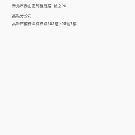
新北市泰山區磚雅厝路11號之20
高雄分公司
高雄市楠梓區楠梓路363巷1-25號7樓
電話：04-22512282(中午休息時間：12:00 - 13:30，請於下午
來電）
電子信箱：dys.tw@msa.hinet.net
L
F
Y
i
a
o
n
c
u
e
e
t
b
u
o
b
o
e
copyright © 2025 鑫祥順國際物流
k