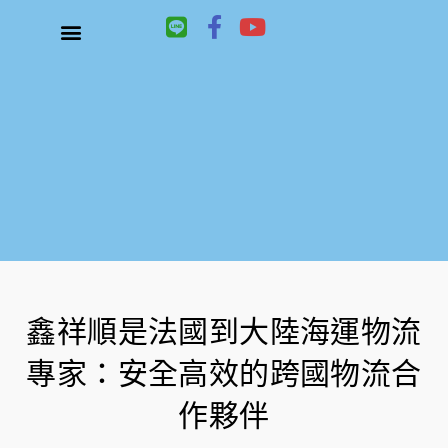
L
F
Y
i
a
o
n
c
u
關於鑫祥順大陸快遞
大陸快遞、國際快遞服務
服務項目
聯絡我們
e
e
t
b
u
o
b
o
e
k
-
f
鑫祥順是法國到大陸海運物流
專家：安全高效的跨國物流合
作夥伴