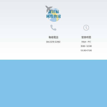
跳
至
主
要
內
聯絡電話
營業時間
容
04-2251-2282
Mon - Fri
9:00 - 12:00
13:30-17:30