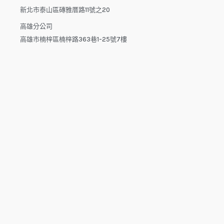
新北市泰山區磚雅厝路11號之20
高雄分公司
高雄市楠梓區楠梓路363巷1-25號7樓
電話：04-22512282(中午休息時間：12:00 - 13:30，請於下午
來電）
電子信箱：dys.tw@msa.hinet.net
L
F
Y
i
a
o
n
c
u
e
e
t
b
u
o
b
o
e
copyright © 2025 鑫祥順國際物流
k