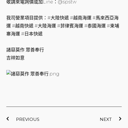
敬請來電詢價或加Line：@spstw
我司營業項目提供：#大陸快遞 #越南海運 #馬來西亞海
運 #越南快遞 #大陸海運 #菲律賓海運 #泰國海運 #柬埔
寨海運 #日本快遞
諸惡莫作 眾善奉行
吉祥如意
上一頁
下
PREVIOUS
NEXT