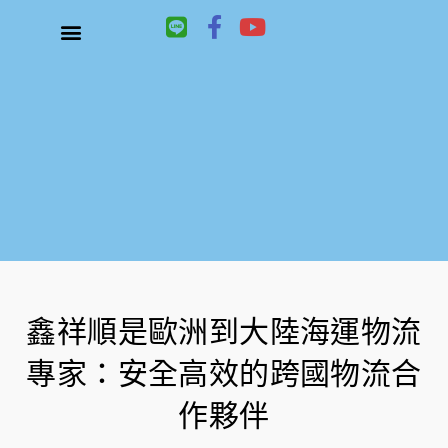
L
F
Y
i
a
o
n
c
u
關於鑫祥順大陸快遞
大陸快遞、國際快遞服務
服務項目
聯絡我們
e
e
t
b
u
o
b
o
e
k
-
f
鑫祥順是歐洲到大陸海運物流
專家：安全高效的跨國物流合
作夥伴