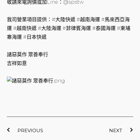
敬請來電詢價或加Line：@spstw
我司營業項目提供：#大陸快遞 #越南海運 #馬來西亞海
運 #越南快遞 #大陸海運 #菲律賓海運 #泰國海運 #柬埔
寨海運 #日本快遞
諸惡莫作 眾善奉行
吉祥如意
上一頁
下
PREVIOUS
NEXT