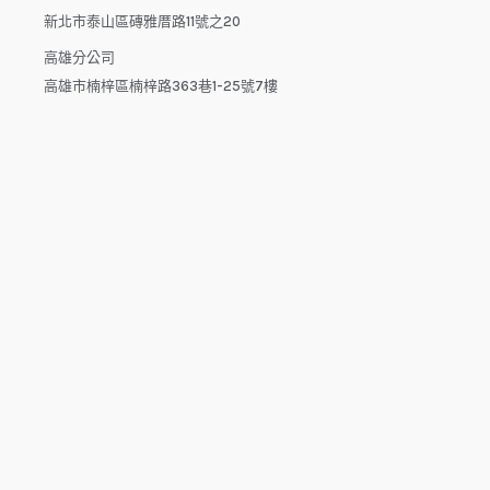
新北市泰山區磚雅厝路11號之20
高雄分公司
高雄市楠梓區楠梓路363巷1-25號7樓
電話：04-22512282(中午休息時間：12:00 - 13:30，請於下午
來電）
電子信箱：dys.tw@msa.hinet.net
L
F
Y
i
a
o
n
c
u
e
e
t
b
u
o
b
o
e
copyright © 2025 鑫祥順國際物流
k