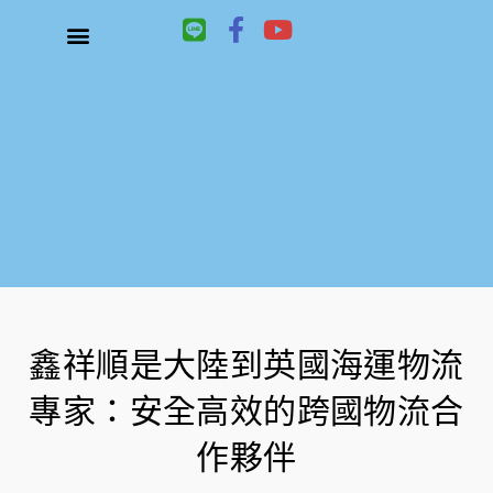
L
F
Y
i
a
o
n
c
u
關於鑫祥順大陸快遞
大陸快遞、國際快遞服務
服務項目
聯絡我們
e
e
t
b
u
o
b
o
e
k
-
f
鑫祥順是大陸到英國海運物流
專家：安全高效的跨國物流合
作夥伴