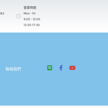
營業時間
282
Mon - Fri
9:00 - 12:00
13:30-17:30
L
F
Y
聯絡我們
i
a
o
n
c
u
e
e
t
b
u
o
b
o
e
k