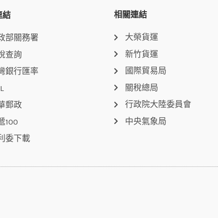
相關連結
連結
大榮貨運
政部關務署
新竹貨運
稅查詢
國際貿易局
灣銀行匯率
關稅總局
L
行政院大陸委員會
華郵政
中央氣象局
遞100
利委下載
3:30，請於下午來電）
L
F
Y