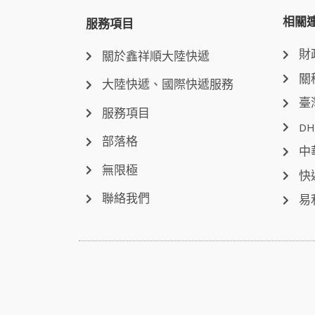
相關
服務項目
財
關於鑫祥順大陸快遞
關
大陸快遞、國際快遞服務
臺
服務項目
DH
部落格
中
無限極
快
聯絡我們
易
電話：04-22512282(中午休息時間：12:00 - 1
電子信箱：dys.tw@msa.hinet.net