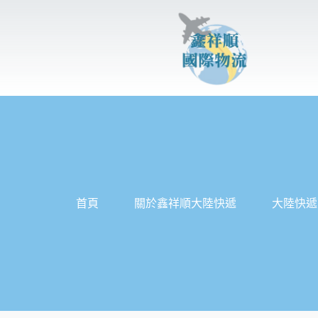
跳
至
主
要
內
容
首頁
關於鑫祥順大陸快遞
大陸快遞