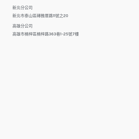
新北分公司
新北市泰山區磚雅厝路11號之20
高雄分公司
高雄市楠梓區楠梓路363巷1-25號7樓
電話：04-22512282(中午休息時間：12:00 - 13:30，請於下午
來電）
電子信箱：dys.tw@msa.hinet.net
L
F
Y
i
a
o
n
c
u
e
e
t
b
u
o
b