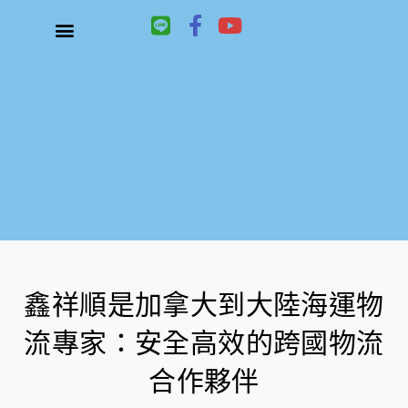
L
F
Y
i
a
o
n
c
u
關於鑫祥順大陸快遞
大陸快遞、國際快遞服務
服務項目
聯絡我們
e
e
t
b
u
o
b
o
e
k
-
f
鑫祥順是加拿大到大陸海運物
流專家：安全高效的跨國物流
合作夥伴