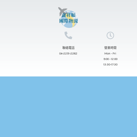
跳
至
主
要
內
聯絡電話
營業時間
容
04-2251-2282
Mon - Fri
9:00 - 12:00
13:30-17:30