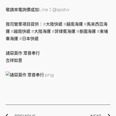
敬請來電詢價或加Line：@spstw
我司營業項目提供：#大陸快遞 #越南海運 #馬來西亞海
運 #越南快遞 #大陸海運 #菲律賓海運 #泰國海運 #柬埔
寨海運 #日本快遞
諸惡莫作 眾善奉行
吉祥如意
上一頁
下