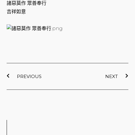
諸惡莫作 眾善奉行
吉祥如意
上一頁
下
PREVIOUS
NEXT