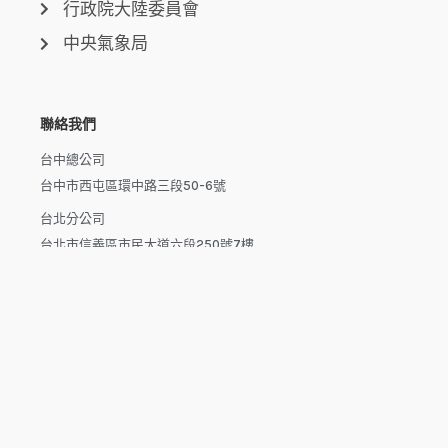
行政院大陸委員會
中央氣象局
聯絡我們
台中總公司
台中市西屯區環中路三段50-6號
台北分公司
台北市信義區市民大道六段250號7樓
新北分公司
新北市泰山區磚雅厝路11號之20
高雄分公司
高雄市楠梓區楠梓路363巷1-25號7樓