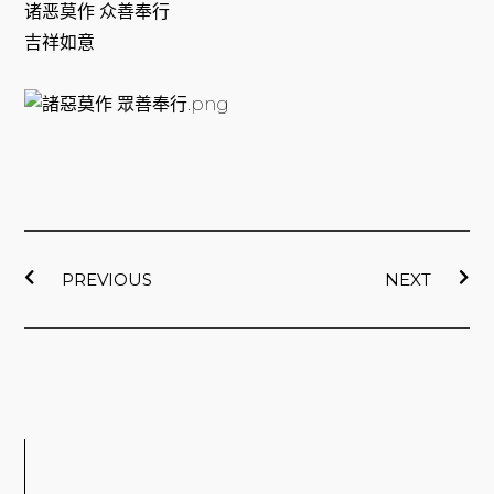
诸恶莫作 众善奉行
吉祥如意
上一頁
下
PREVIOUS
NEXT