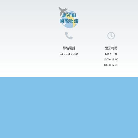
跳
至
主
要
內
聯絡電話
營業時間
容
04-2251-2282
Mon - Fri
9:00 - 12:00
13:30-17:30