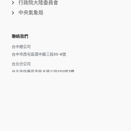
行政院大陸委員會
中央氣象局
聯絡我們
台中總公司
台中市西屯區環中路三段50-6號
台北分公司
台北市信義區市民大道六段250號7樓
新北分公司
新北市泰山區磚雅厝路11號之20
高雄分公司
高雄市楠梓區楠梓路363巷1-25號7樓