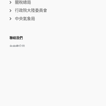
關稅總局
行政院大陸委員會
中央氣象局
聯絡我們
台中總公司
台中市西屯區環中路三段50-6號
台北分公司
台北市信義區市民大道六段250號7樓
新北分公司
新北市泰山區磚雅厝路11號之20
高雄分公司
高雄市楠梓區楠梓路363巷1-25號7樓