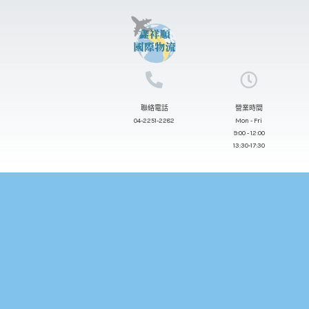
跳
至
主
要
內
聯絡電話
營業時間
容
04-2251-2282
Mon - Fri
9:00 - 12:00
13:30-17:30