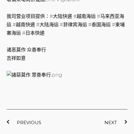
我司营业项目提供：#大陆快递 #越南海运 #马来西亚海
运 #越南快递 #大陆海运 #菲律宾海运 #泰国海运 #柬埔
寨海运 #日本快递
诸恶莫作 众善奉行
吉祥如意
上一頁
下
PREVIOUS
NEXT