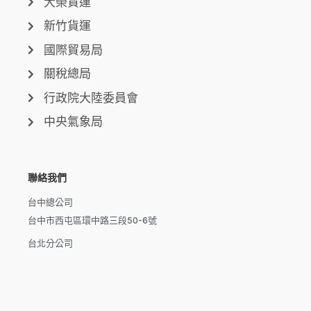
大榮貨運
新竹貨運
國際貿易局
關稅總局
行政院大陸委員會
中央氣象局
聯絡我們
台中總公司
台中市西屯區環中路三段50-6號
台北分公司
台北市信義區市民大道六段250號7樓
新北分公司
新北市泰山區磚雅厝路11號之20