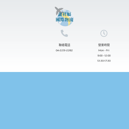
跳
至
主
要
內
聯絡電話
營業時間
容
04-2251-2282
Mon - Fri
9:00 - 12:00
13:30-17:30