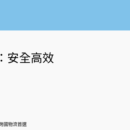
o
b
o
e
k
-
f
：安全高效
跨國物流首選