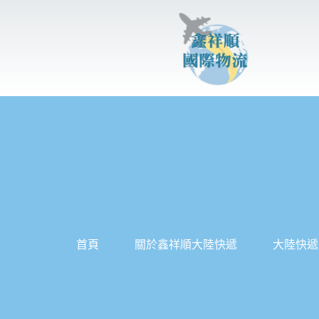
跳
至
主
要
內
容
首頁
關於鑫祥順大陸快遞
大陸快遞