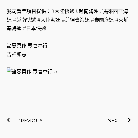
我司營業項目提供：#大陸快遞 #越南海運 #馬來西亞海
運 #越南快遞 #大陸海運 #菲律賓海運 #泰國海運 #柬埔
寨海運 #日本快遞
諸惡莫作 眾善奉行
吉祥如意
上一頁
下
PREVIOUS
NEXT