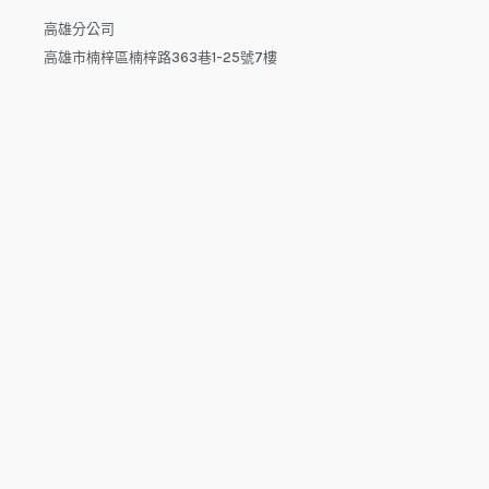
高雄分公司
高雄市楠梓區楠梓路363巷1-25號7樓
電話：04-22512282(中午休息時間：12:00 - 13:30，請於下午
來電）
電子信箱：dys.tw@msa.hinet.net
L
F
Y
i
a
o
n
c
u
e
e
t
b
u
o
b
o
e
copyright © 2025 鑫祥順國際物流
k