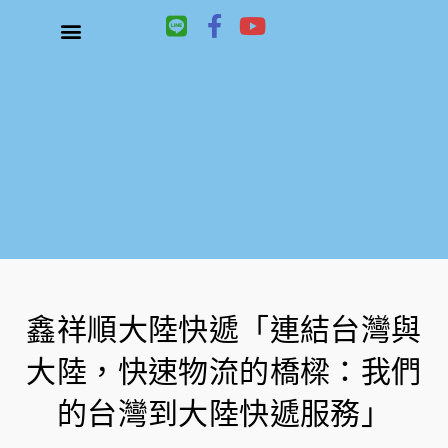
L
F
Y
i
a
o
n
c
u
關於鑫祥順大陸快遞
大陸快遞、國際快遞服務
服務項目
聯絡我們
e
e
t
b
u
o
b
o
e
k
-
f
鑫祥順大陸快遞「連結台灣與
大陸，快速物流的橋樑：我們
的台灣到大陸快遞服務」