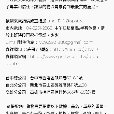
了專業和信任，讓您的物流需求得到最優質的滿足。
歡迎來電詢價或直接加Line ID：@spstw
市內電話：04-2251-2282 (中午12點至1點半有休息，請
於上班時段再撥打電話，謝謝)
Gmail郵件信箱： v0925921888@gmail.com
鑫祥順CEO許哥YT頻道：https://reurl.cc/jq1VeD
鑫祥順官網：https://www.sps-tw.com.tw/about-
us.html
台中總公司：台中市西屯區龍洋巷50-6-1號
台北分公司：新北市泰山區磚雅厝路11號之20
高雄分公司：高雄市楠梓區楠梓路363巷1-25號7樓
※提醒您!!! 貨物需要提供以下數據：品名，單品的重量，
出廠價，是否有品牌，型號，規格，材質，產地，圖片，