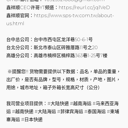
鑫祥顺CEO许哥YT频道：https://reurl.cc/jq1VeD
鑫祥顺官网：https://www.sps-tw.com.tw/about-
us.html
台中总公司：台中市西屯区龙洋巷50-6-1号
台北分公司：新北市泰山区砖雅厝路11号之20
高雄分公司：高雄市楠梓区楠梓路363巷1-25号7楼
※提醒您!!! 货物需要提供以下数据：品名，单品的重量，
出厂价，是否有品牌，型号，规格，材质，产地，图片，
用途，城市地址，箱子外箱长宽高尺寸（公分）
我司营业项目提供：#大陆快递 #越南海运 #马来西亚海
运 #越南快递 #大陆海运 #菲律宾海运 #泰国海运 #柬埔
寨海运 #日本快递