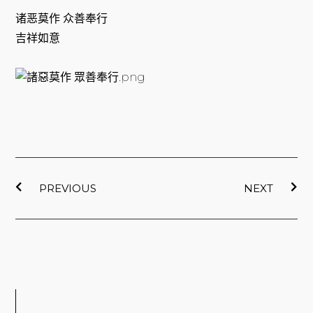
诸恶莫作 众善奉行
吉祥如意
上一頁
下
PREVIOUS
NEXT