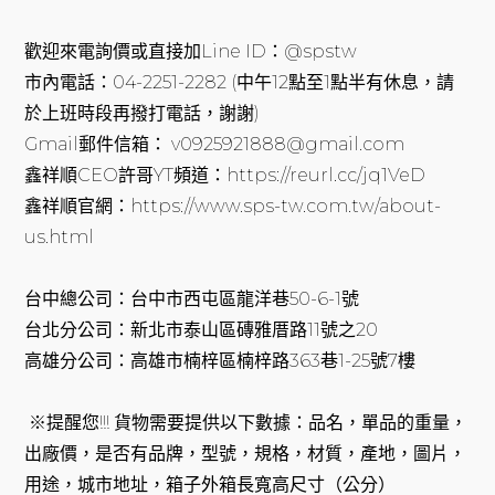
歡迎來電詢價或直接加Line ID：@spstw
市內電話：04-2251-2282 (中午12點至1點半有休息，請
於上班時段再撥打電話，謝謝)
Gmail郵件信箱： v0925921888@gmail.com
鑫祥順CEO許哥YT頻道：https://reurl.cc/jq1VeD
鑫祥順官網：https://www.sps-tw.com.tw/about-
us.html
台中總公司：台中市西屯區龍洋巷50-6-1號
台北分公司：新北市泰山區磚雅厝路11號之20
高雄分公司：高雄市楠梓區楠梓路363巷1-25號7樓
※提醒您!!! 貨物需要提供以下數據：品名，單品的重量，
出廠價，是否有品牌，型號，規格，材質，產地，圖片，
用途，城市地址，箱子外箱長寬高尺寸（公分）