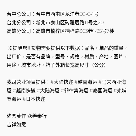
台中总公司：台中市西屯区龙洋巷50-6-1号
台北分公司：新北市泰山区砖雅厝路11号之20
高雄分公司：高雄市楠梓区楠梓路363巷1-25号7楼
※提醒您!!! 货物需要提供以下数据：品名，单品的重量，
出厂价，是否有品牌，型号，规格，材质，产地，图片，
用途，城市地址，箱子外箱长宽高尺寸（公分）
我司营业项目提供：#大陆快递 #越南海运 #马来西亚海
运 #越南快递 #大陆海运 #菲律宾海运 #泰国海运 #柬埔
寨海运 #日本快递
诸恶莫作 众善奉行
吉祥如意