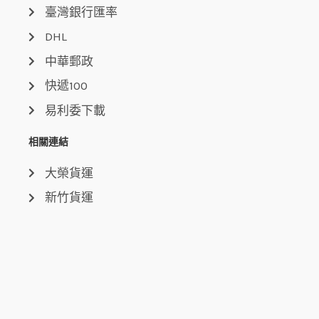
臺灣銀行匯率
DHL
中華郵政
快遞100
易利委下載
相關連結
大榮貨運
新竹貨運
國際貿易局
關稅總局
行政院大陸委員會
中央氣象局