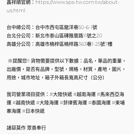
鑫祥順官網：https://www.sps-tw.com.tw/about-
us.html
台中總公司：台中市西屯區龍洋巷50-6-1號
台北分公司：新北市泰山區磚雅厝路11號之20
高雄分公司：高雄市楠梓區楠梓路363巷1-25號7樓
※提醒您!!! 貨物需要提供以下數據：品名，單品的重量，
出廠價，是否有品牌，型號，規格，材質，產地，圖片，
用途，城市地址，箱子外箱長寬高尺寸（公分）
我司營業項目提供：#大陸快遞 #越南海運 #馬來西亞海
運 #越南快遞 #大陸海運 #菲律賓海運 #泰國海運 #柬埔
寨海運 #日本快遞
諸惡莫作 眾善奉行