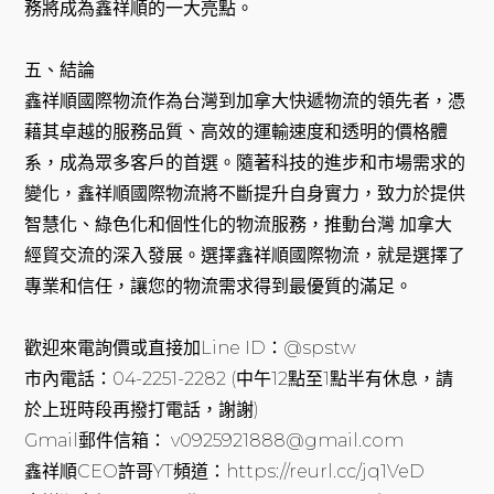
務將成為鑫祥順的一大亮點。
五、結論
鑫祥順國際物流作為台灣到加拿大快遞物流的領先者，憑
藉其卓越的服務品質、高效的運輸速度和透明的價格體
系，成為眾多客戶的首選。隨著科技的進步和市場需求的
變化，鑫祥順國際物流將不斷提升自身實力，致力於提供
智慧化、綠色化和個性化的物流服務，推動台灣 加拿大
經貿交流的深入發展。選擇鑫祥順國際物流，就是選擇了
專業和信任，讓您的物流需求得到最優質的滿足。
歡迎來電詢價或直接加Line ID：@spstw
市內電話：04-2251-2282 (中午12點至1點半有休息，請
於上班時段再撥打電話，謝謝)
Gmail郵件信箱： v0925921888@gmail.com
鑫祥順CEO許哥YT頻道：https://reurl.cc/jq1VeD