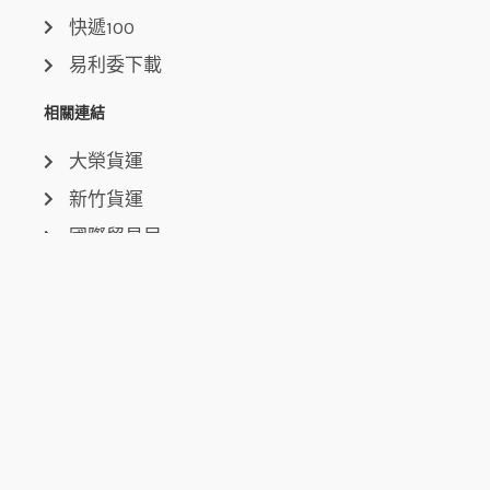
快遞100
易利委下載
相關連結
大榮貨運
新竹貨運
國際貿易局
關稅總局
行政院大陸委員會
中央氣象局
聯絡我們
台中總公司