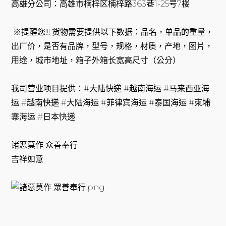
高雄分公司：高雄市楠梓区楠梓路363巷1-25号7楼
※提醒您!!! 货物需要提供以下数据：品名，单品的重量，
出厂价，是否有品牌，型号，规格，材质，产地，图片，
用途，城市地址，箱子外箱长宽高尺寸（公分）
我司营业项目提供：#大陆快递 #越南海运 #马来西亚海
运 #越南快递 #大陆海运 #菲律宾海运 #泰国海运 #柬埔
寨海运 #日本快递
诸恶莫作 众善奉行
吉祥如意