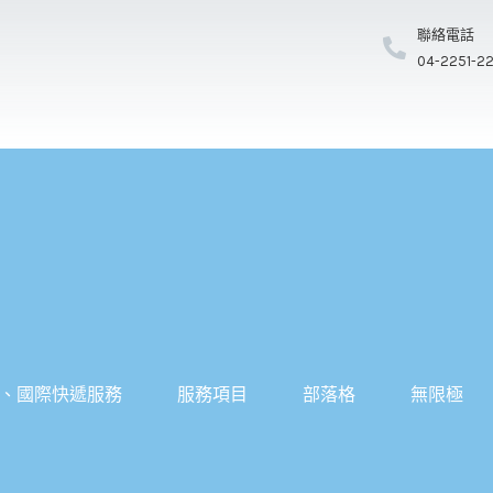
聯絡電話
04-2251-2
、國際快遞服務
服務項目
部落格
無限極