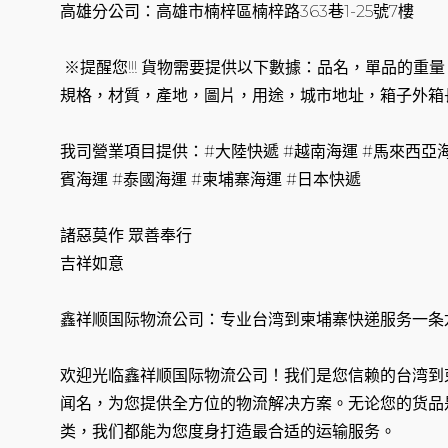
高雄分公司：高雄市楠梓區楠梓路363巷1-25號7樓
※提醒您!!! 貨物需要提供以下數據：品名，單品的重
規格，材質，產地，圖片，用途，城市地址，箱子外箱
我司營業項目提供：#大陸快遞 #越南海運 #馬來西亞海
賓海運 #泰國海運 #柬埔寨海運 #日本快遞
諸惡莫作 眾善奉行
吉祥如意
鑫祥顺国际物流公司：专业台湾到柬埔寨快递服务一条
欢迎光临鑫祥顺国际物流公司！我们是您信赖的台湾到
闻名，为您提供全方位的物流解决方案。无论您的货品
类，我们都能为您度身打造最合适的运输服务。