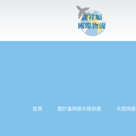
跳
至
主
要
內
容
首頁
關於鑫祥順大陸快遞
大陸快遞