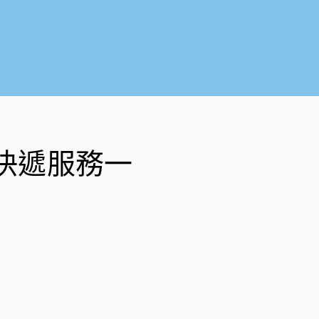
o
b
o
e
k
-
f
快遞服務一