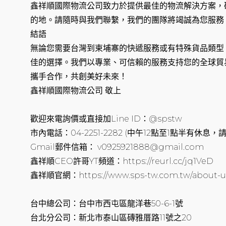
鑫祥順國際物流公司致力於提供最佳的物流解決方案，
的地。請隨時與我們聯繫，我們的團隊將竭誠為您服務
結語
無論您需要台灣到柬埔寨的快遞服務或有特殊貨品類型
佳的選擇。我們以專業、可信賴的服務支持您的全球貿
攜手合作，共創美好未來！
鑫祥順國際物流公司 敬上
歡迎來電詢價或直接加Line ID：@spstw
市內電話：04-2251-2282 (中午12點至1點半有休
Gmail郵件信箱： v0925921888@gmail.com
鑫祥順CEO許哥YT頻道：https://reurl.cc/jq1VeD
鑫祥順官網：https://www.sps-tw.com.tw/about-u
台中總公司：台中市西屯區龍洋巷50-6-1號
台北分公司：新北市泰山區磚雅厝路11號之20