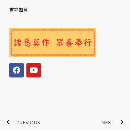
吉祥如意
F
Y
a
o
c
u
e
t
b
u
o
b
o
e
上一頁
下
k
PREVIOUS
NEXT