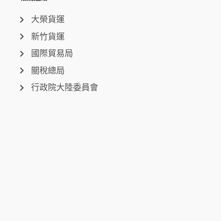
大榮貨運
新竹貨運
國際貿易局
關稅總局
行政院大陸委員會
中央氣象局
聯絡我們
台中總公司
台中市西屯區環中路三段50-6號
台北分公司
台北市信義區市民大道六段250號7樓
新北分公司