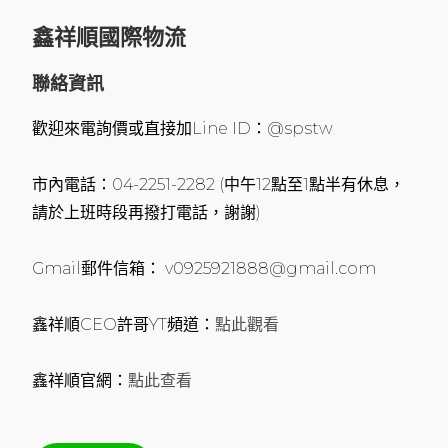
鑫祥順國際物流
聯絡資訊
歡迎來電詢價或直接加Line ID：@spstw
市內電話：04-2251-2282 (中午12點至1點半有休息，
請於上班時段再撥打電話，謝謝)
Gmail郵件信箱： v0925921888@gmail.com
鑫祥順CEO許哥YT頻道：
點此觀看
鑫祥順官網：
點此查看