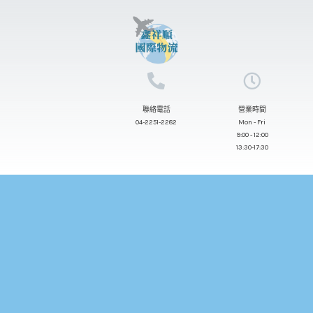
跳
至
主
要
內
聯絡電話
營業時間
容
04-2251-2282
Mon - Fri
9:00 - 12:00
13:30-17:30