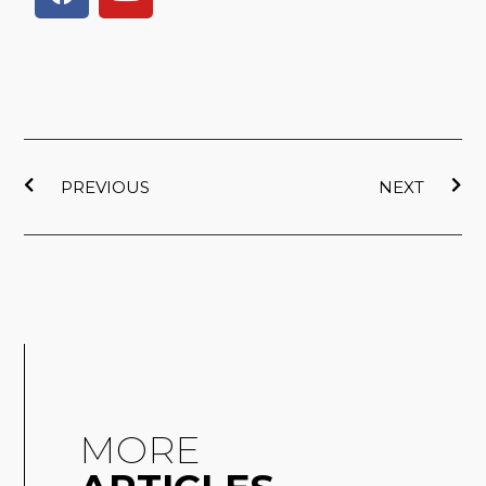
a
o
c
u
e
t
b
u
o
b
o
e
上一頁
下
k
PREVIOUS
NEXT
MORE