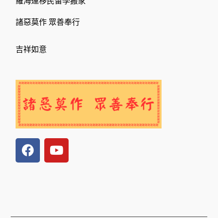
羅海運移民留學搬家
諸惡莫作 眾善奉行
吉祥如意
F
Y
a
o
c
u
e
t
b
u
o
b
o
e