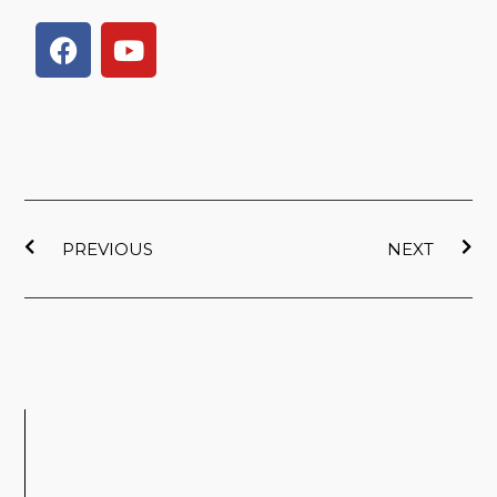
F
Y
a
o
c
u
e
t
b
u
o
b
o
e
上一頁
下
k
PREVIOUS
NEXT