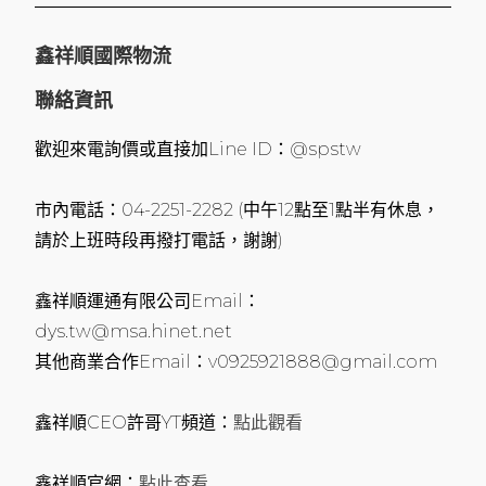
鑫祥順國際物流
聯絡資訊
歡迎來電詢價或直接加Line ID：@spstw
市內電話：04-2251-2282 (中午12點至1點半有休息，
請於上班時段再撥打電話，謝謝)
鑫祥順運通有限公司Email：
dys.tw@msa.hinet.net
其他商業合作Email：v0925921888@gmail.com
鑫祥順CEO許哥YT頻道：
點此觀看
鑫祥順官網：
點此查看