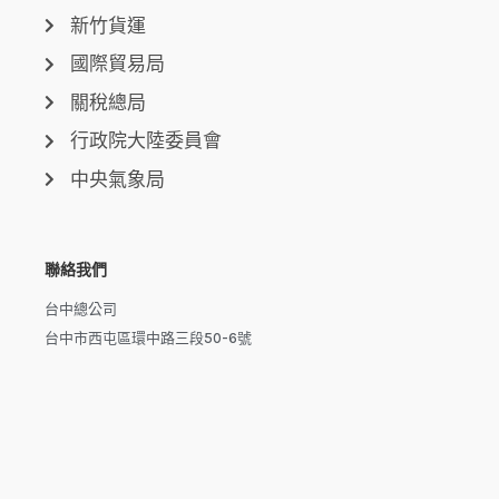
新竹貨運
國際貿易局
關稅總局
行政院大陸委員會
中央氣象局
聯絡我們
台中總公司
台中市西屯區環中路三段50-6號
台北分公司
台北市信義區市民大道六段250號7樓
新北分公司
新北市泰山區磚雅厝路11號之20