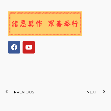
F
Y
a
o
c
u
e
t
b
u
o
b
o
e
上一頁
下
k
PREVIOUS
NEXT