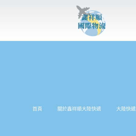
跳
至
主
要
內
容
首頁
關於鑫祥順大陸快遞
大陸快遞