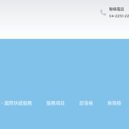
聯絡電話
04-2251-2
、國際快遞服務
服務項目
部落格
無限極