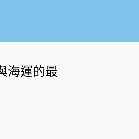
o
b
o
e
k
-
f
與海運的最