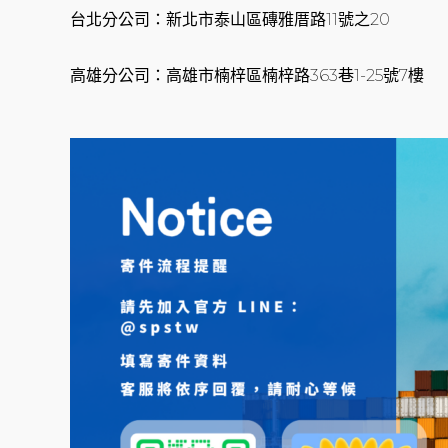
台北分公司：新北市泰山區磚雅厝路11號之20
高雄分公司：高雄市楠梓區楠梓路363巷1-25號7樓