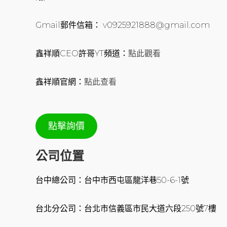
Gmail郵件信箱： v0925921888@gmail.com
鑫祥順CEO許哥YT頻道：
點此觀看
鑫祥順官網：
點此查看
點擊詢價
公司位置
台中總公司：台中市西屯區龍洋巷50-6-1號
台北分公司：台北市信義區市民大道六段250號7樓