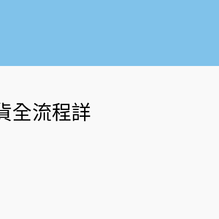
o
b
o
e
k
-
f
貨全流程詳