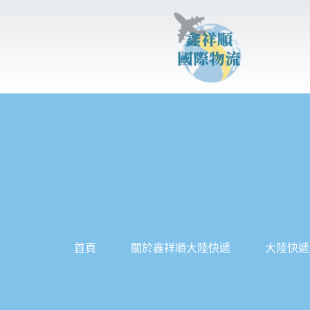
跳
至
主
要
內
容
首頁
關於鑫祥順大陸快遞
大陸快遞