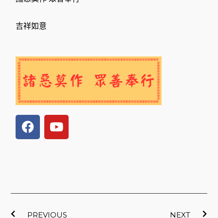
吉祥如意
F
Y
a
o
c
u
e
t
b
u
o
b
o
e
上一頁
下
k
PREVIOUS
NEXT