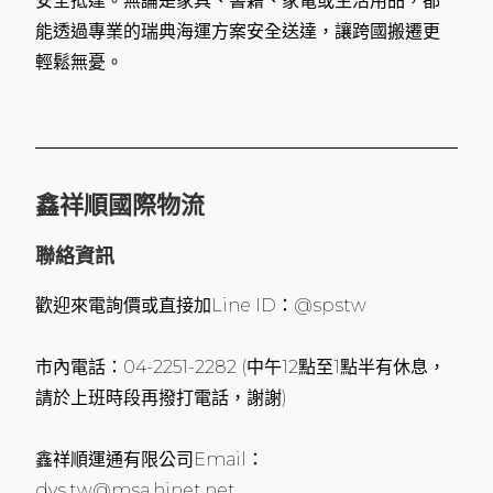
安全抵達。無論是家具、書籍、家電或生活用品，都
能透過專業的瑞典海運方案安全送達，讓跨國搬遷更
輕鬆無憂。
鑫祥順國際物流
聯絡資訊
歡迎來電詢價或直接加Line ID：@spstw
市內電話：04-2251-2282 (中午12點至1點半有休息，
請於上班時段再撥打電話，謝謝)
鑫祥順運通有限公司Email：
dys.tw@msa.hinet.net