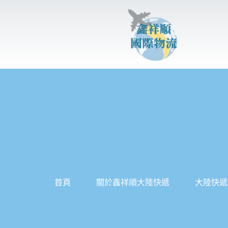
跳
至
主
要
內
容
首頁
關於鑫祥順大陸快遞
大陸快遞