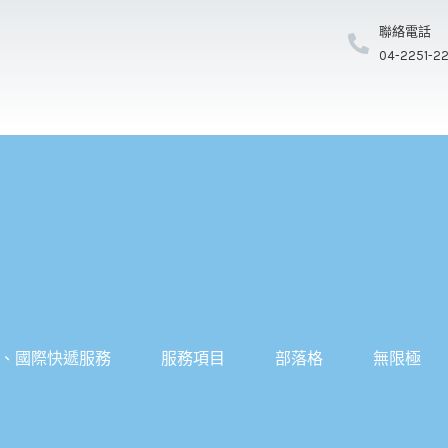
聯絡電話
04-2251-2
、國際快遞服務
服務項目
部落格
無限極