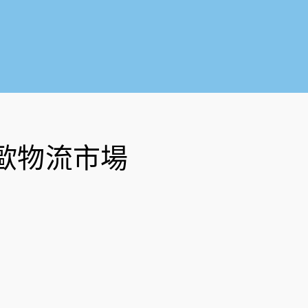
o
b
o
e
k
-
f
歐物流市場