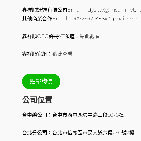
鑫祥順運通有限公司Email：dys.tw@msa.hinet.n
其他商業合作Email：v0925921888@gmail.com
鑫祥順CEO許哥YT頻道：
點此觀看
鑫祥順官網：
點此查看
點擊詢價
公司位置
台中總公司：台中市西屯區環中路三段50-6號
台北分公司：台北市信義區市民大道六段250號7樓