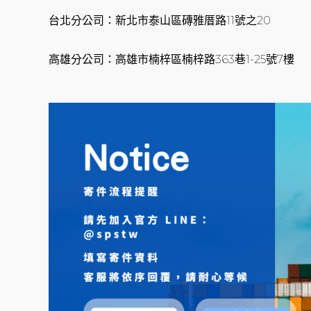
台北分公司：新北市泰山區磚雅厝路11號之20
高雄分公司：高雄市楠梓區楠梓路363巷1-25號7樓