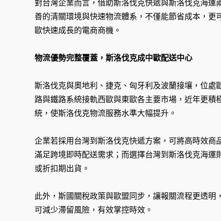
對台灣企業而言，借助斯洛伐克快遞與斯洛伐克海運
善的清關環境與快速物流體系，不僅能節省成本，更
歐快速成長的電商商機。
物流優勢完整覆蓋，斯洛伐克成中歐配送中心
斯洛伐克與奧地利、捷克、匈牙利及波蘭接壤，位處
路與鐵路系統接軌西歐與東歐各主要市場，近年更積
統，使斯洛伐克物流服務水準大幅提升。
企業若採用台灣到斯洛伐克快遞方案，可將高時效商
滿足跨境即時配送需求；而選擇台灣到斯洛伐克海運
或折扣期出貨。
此外，斯國關稅政策與歐盟同步，讓報關流程更透明
可減少滯留風險，有效掌控時效。