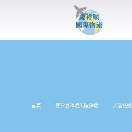
跳
至
主
要
內
容
首頁
關於鑫祥順大陸快遞
大陸快遞