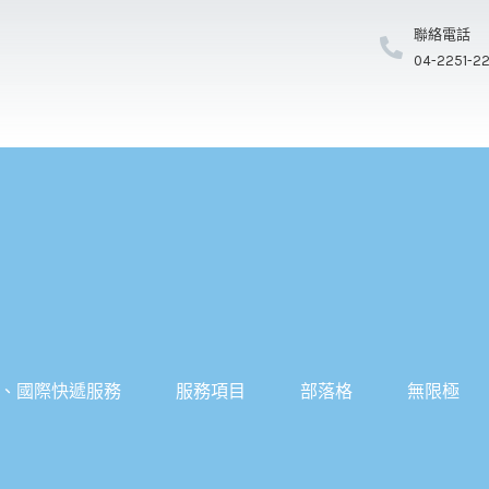
聯絡電話
04-2251-2
、國際快遞服務
服務項目
部落格
無限極