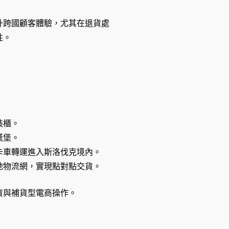
升跨國顧客體驗，尤其在退貨處
性。
裝櫃。
漢堡。
卡車轉運進入斯洛伐克境內。
地物流網，實現點對點交貨。
貨與補貨型電商操作。