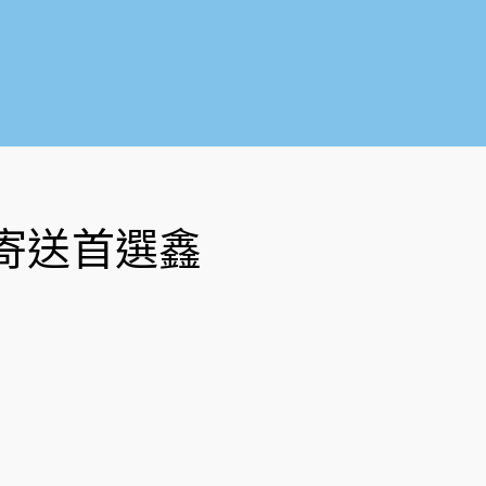
o
b
o
e
k
-
f
寄送首選鑫