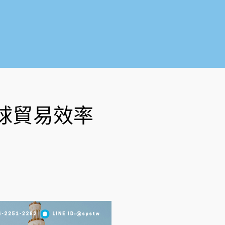
o
b
o
e
k
-
f
球貿易效率