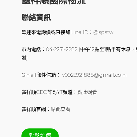
鑫祥順國際物流
聯絡資訊
歡迎來電詢價或直接加Line ID：@spstw
市內電話：04-2251-2282 (中午12點至1點半有
謝)
Gmail郵件信箱： v0925921888@gmail.com
鑫祥順CEO許哥YT頻道：
點此觀看
鑫祥順官網：
點此查看
點擊詢價