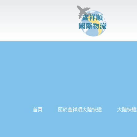
跳
至
主
要
內
容
首頁
關於鑫祥順大陸快遞
大陸快遞