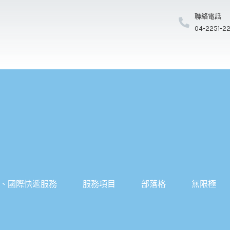
聯絡電話
04-2251-2
、國際快遞服務
服務項目
部落格
無限極