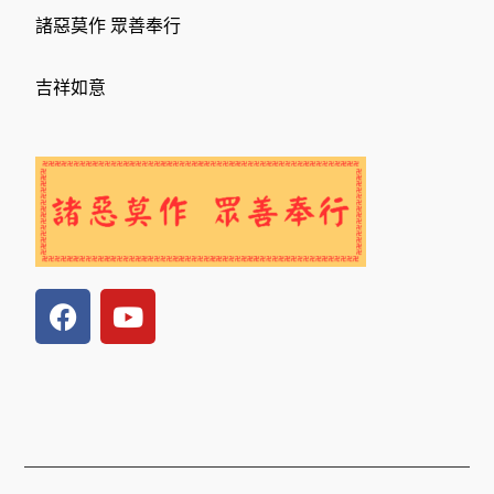
諸惡莫作 眾善奉行
吉祥如意
F
Y
a
o
c
u
e
t
b
u
o
b
o
e
上一頁
下