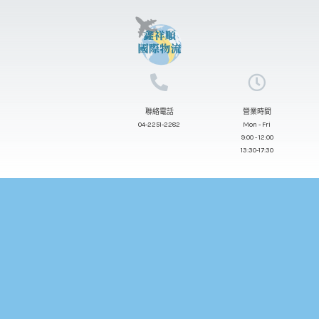
跳
至
主
要
內
聯絡電話
營業時間
容
04-2251-2282
Mon - Fri
9:00 - 12:00
13:30-17:30