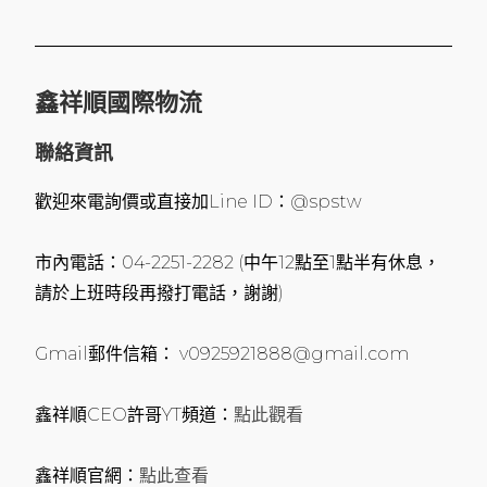
鑫祥順國際物流
聯絡資訊
歡迎來電詢價或直接加Line ID：@spstw
市內電話：04-2251-2282 (中午12點至1點半有休息，
請於上班時段再撥打電話，謝謝)
Gmail郵件信箱： v0925921888@gmail.com
鑫祥順CEO許哥YT頻道：
點此觀看
鑫祥順官網：
點此查看