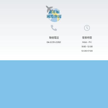
跳
至
主
要
內
聯絡電話
營業時間
容
04-2251-2282
Mon - Fri
9:00 - 12:00
13:30-17:30