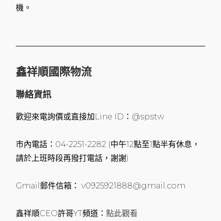
機。
鑫祥順國際物流
聯絡資訊
歡迎來電詢價或直接加Line ID：@spstw
市內電話：04-2251-2282 (中午12點至1點半有休息，
請於上班時段再撥打電話，謝謝)
Gmail郵件信箱： v0925921888@gmail.com
鑫祥順CEO許哥YT頻道：
點此觀看