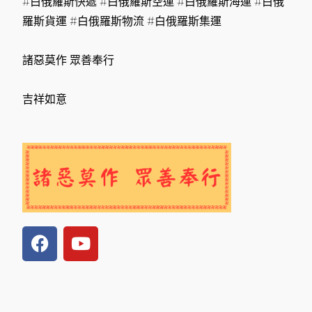
#白俄羅斯快遞 #白俄羅斯空運 #白俄羅斯海運 #白俄
羅斯貨運 #白俄羅斯物流 #白俄羅斯集運
諸惡莫作 眾善奉行
吉祥如意
F
Y
a
o
c
u
e
t
b
u