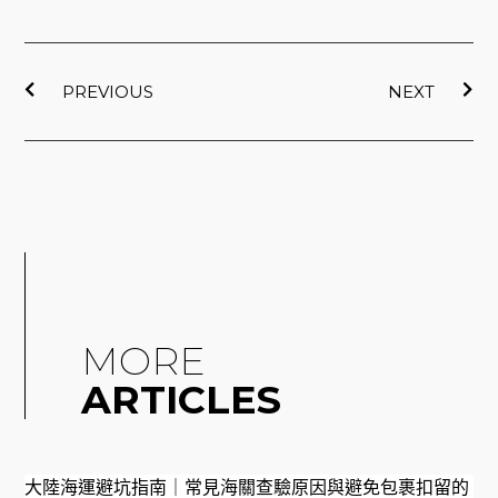
o
b
o
e
上一頁
下
k
PREVIOUS
NEXT
MORE
ARTICLES
大陸海運避坑指南｜常見海關查驗原因與避免包裹扣留的