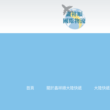
跳
至
主
要
內
容
首頁
關於鑫祥順大陸快遞
大陸快遞