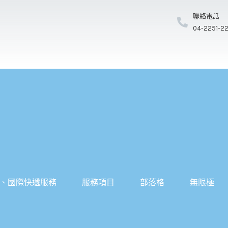
聯絡電話
04-2251-2
、國際快遞服務
服務項目
部落格
無限極