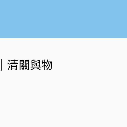
o
b
o
e
k
-
f
｜清關與物